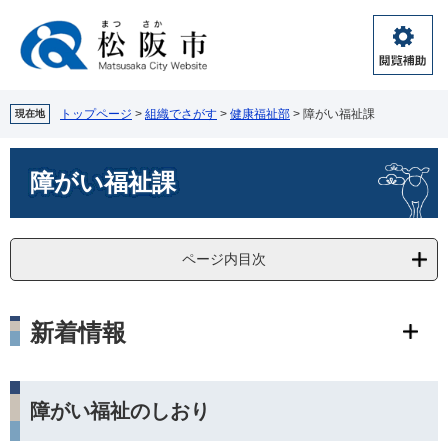
ペ
メ
ー
ニ
ジ
ュ
閲
の
ー
覧
先
を
補
頭
飛
トップページ
>
組織でさがす
>
健康福祉部
>
障がい福祉課
現在地
助
で
ば
す。
し
本
障がい福祉課
て
文
本
文
へ
ページ内目次
新着情報
障がい福祉のしおり