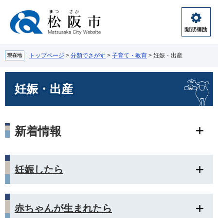
ペ
メ
ー
ニ
ジ
ュ
閲
の
ー
覧
先
を
補
頭
飛
トップページ
>
分類でさがす
>
子育て・教育
>
妊娠・出産
現在地
助
で
ば
す。
し
本
妊娠・出産
て
文
本
文
へ
新着情報
妊娠したら
赤ちゃんが生まれたら