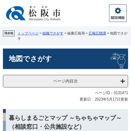
ペ
メ
ー
ニ
ジ
ュ
閲
の
ー
覧
先
を
補
頭
飛
トップページ
>
組織でさがす
>
秘書広報局
>
広報広聴課
>
地図でさが
現在地
助
す
で
ば
す。
し
本
て
地図でさがす
文
本
文
へ
ページ内目次
ページID：0131471
更新日：2023年5月17日更新
暮らしまるごとマップ ～ちゃちゃマップ～
（相談窓口・公共施設など）