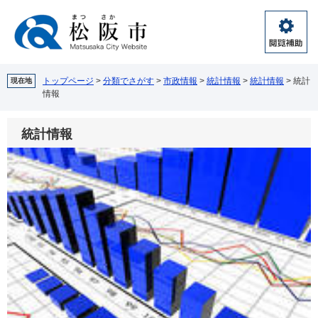
ペ
メ
ー
ニ
ジ
ュ
閲
の
ー
覧
先
を
補
頭
飛
トップページ
>
分類でさがす
>
市政情報
>
統計情報
>
統計情報
>
統計
現在地
助
情報
で
ば
す。
し
て
統計情報
本
文
へ