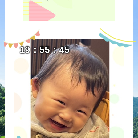
19：55：46