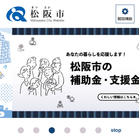
ペ
メ
ー
ニ
ジ
ュ
閲
の
ー
覧
先
を
補
頭
飛
助
で
ば
す。
し
て
本
文
へ
stop