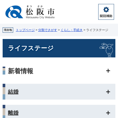
ペ
メ
ー
ニ
ジ
ュ
閲
の
ー
覧
先
を
補
頭
飛
トップページ
>
分類でさがす
>
くらし・手続き
>
ライフステージ
現在地
助
で
ば
す。
し
本
ライフステージ
て
文
本
文
へ
新着情報
結婚
離婚