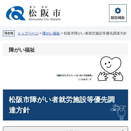
ペ
メ
ー
ニ
ジ
ュ
閲
の
ー
覧
先
を
補
頭
飛
トップページ
>
障がい福祉
>
松阪市障がい者就労施設等優先調達方針
現在地
助
で
ば
す。
し
障がい福祉
て
本
文
へ
本
松阪市障がい者就労施設等優先調
文
達方針