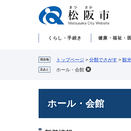
ペ
メ
ー
ニ
ジ
ュ
の
ー
先
を
くらし・手続き
健康・福祉・
頭
飛
で
ば
す。
し
て
トップページ
>
分類でさがす
>
観
現在地
本
ホール・会館
足あと
文
へ
本
文
ホール・会館