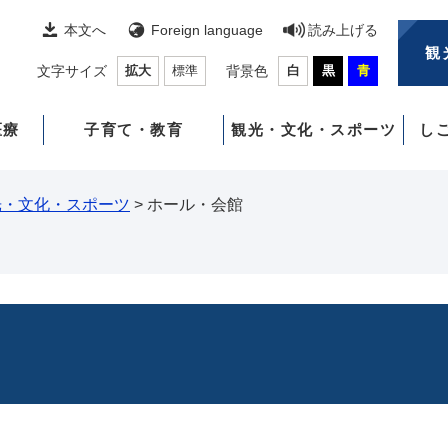
本文へ
Foreign language
読み上げる
観
文字サイズ
拡大
標準
背景色
白
黒
青
医療
子育て・教育
観光・文化・スポーツ
し
光・文化・スポーツ
>
ホール・会館