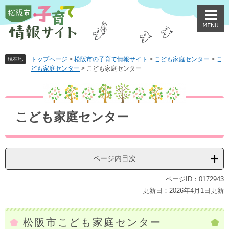
ペ
メ
ー
ニ
ジ
ュ
の
ー
先
を
頭
飛
トップページ
>
松阪市の子育て情報サイト
>
こども家庭センター
>
こ
現在地
ども家庭センター
>
こども家庭センター
で
ば
す
し
本
。
て
文
本
文
こども家庭センター
へ
ページ内目次
ページID：0172943
更新日：2026年4月1日更新
松阪市こども家庭センター