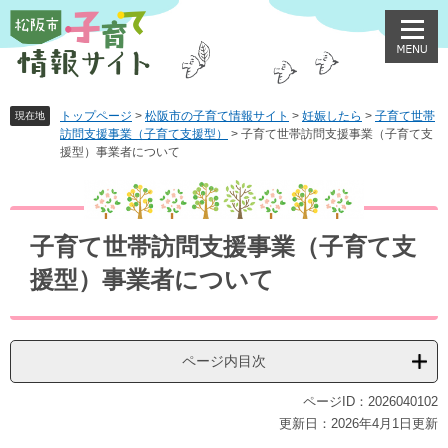
ペ
メ
ー
ニ
ジ
ュ
の
ー
先
を
頭
飛
トップページ
>
松阪市の子育て情報サイト
>
妊娠したら
>
子育て世帯
現在地
訪問支援事業（子育て支援型）
>
子育て世帯訪問支援事業（子育て支
で
ば
援型）事業者について
す
し
。
て
本
本
文
文
子育て世帯訪問支援事業（子育て支
へ
援型）事業者について
ページ内目次
ページID：2026040102
更新日：2026年4月1日更新