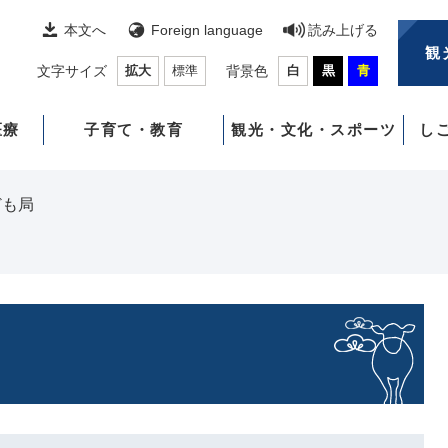
本文へ
Foreign language
読み上げる
観
文字サイズ
拡大
標準
背景色
白
黒
青
医療
子育て・教育
観光・文化・スポーツ
し
ども局