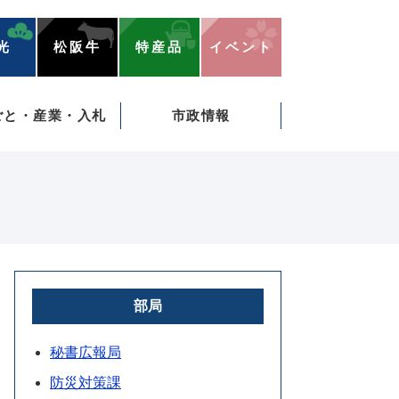
光
松阪牛
特産品
イベント
ごと・産業・入札
市政情報
部局
秘書広報局
防災対策課