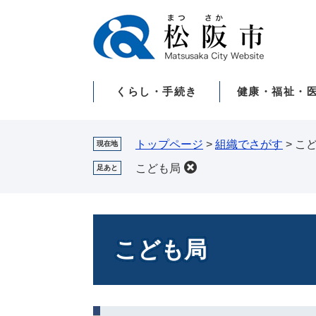
ペ
メ
ー
ニ
ジ
ュ
の
ー
先
を
くらし・手続き
健康・福祉・
頭
飛
で
ば
す。
し
て
トップページ
>
組織でさがす
>
こ
現在地
本
こども局
足あと
文
へ
本
文
こども局