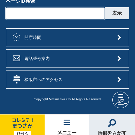
ページID検索
開庁時間
電話番号案内
松阪市へのアクセス
Copyright Matsusaka city All Rights Reserved.
保
育
園・
幼
稚
コ
メ
情
園・