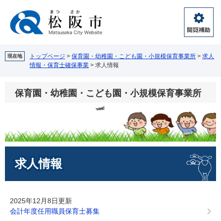
ペ
メ
ー
ニ
ジ
ュ
閲
の
ー
覧
先
を
補
頭
飛
トップページ
>
保育園・幼稚園・こども園・小規模保育事業所
>
求人
現在地
助
情報・保育士確保事業
>
求人情報
で
ば
す。
し
て
保育園・幼稚園・こども園・小規模保育事業所
本
文
へ
本
求人情報
文
2025年12月8日更新
会計年度任用職員保育士募集