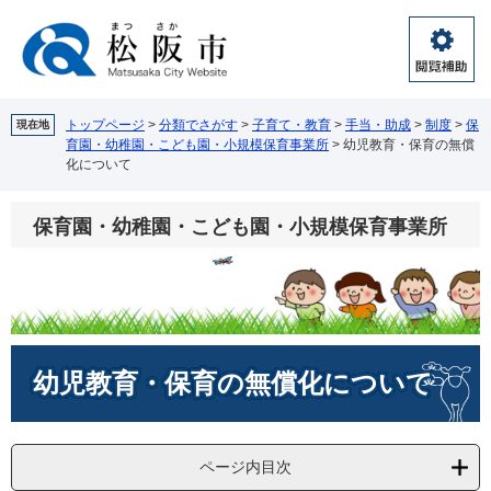
ペ
メ
ー
ニ
ジ
ュ
閲
の
ー
覧
先
を
補
頭
飛
トップページ
>
分類でさがす
>
子育て・教育
>
手当・助成
>
制度
>
保
現在地
助
育園・幼稚園・こども園・小規模保育事業所
>
幼児教育・保育の無償
で
ば
化について
す。
し
て
本
保育園・幼稚園・こども園・小規模保育事業所
文
へ
本
幼児教育・保育の無償化について
文
ページ内目次