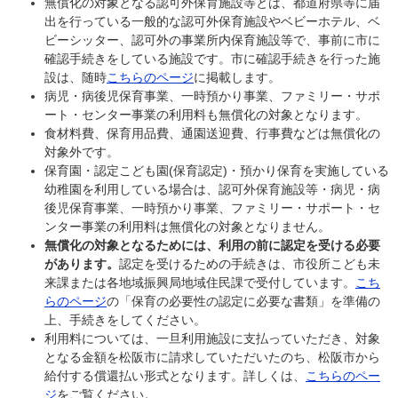
無償化の対象となる認可外保育施設等とは、都道府県等に届
出を行っている一般的な認可外保育施設やベビーホテル、ベ
ビーシッター、認可外の事業所内保育施設等で、事前に市に
確認手続きをしている施設です。市に確認手続きを行った施
設は、随時
こちらのページ
に掲載します。
病児・病後児保育事業、一時預かり事業、ファミリー・サポ
ート・センター事業の利用料も無償化の対象となります。
食材料費、保育用品費、通園送迎費、行事費などは無償化の
対象外です。
保育園・認定こども園(保育認定)・預かり保育を実施している
幼稚園を利用している場合は、認可外保育施設等・病児・病
後児保育事業、一時預かり事業、ファミリー・サポート・セ
ンター事業の利用料は無償化の対象となりません。
無償化の対象となるためには、利用の前に認定を受ける必要
があります。
認定を受けるための手続きは、市役所こども未
来課または各地域振興局地域住民課で受付しています。
こち
らのページ
の「保育の必要性の認定に必要な書類」を準備の
上、手続きをしてください。
利用料については、一旦利用施設に支払っていただき、対象
となる金額を松阪市に請求していただいたのち、松阪市から
給付する償還払い形式となります。詳しくは、
こちらのペー
ジ
をご覧ください。