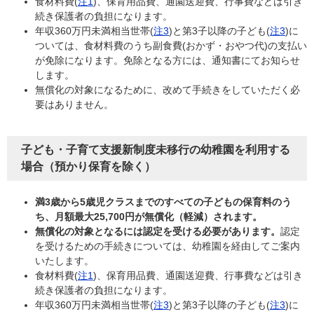
食材料費(
注1
)、保育用品費、通園送迎費、行事費などは引き
続き保護者の負担になります。
年収360万円未満相当世帯(
注3
)と第3子以降の子ども(
注3
)に
ついては、食材料費のうち副食費(おかず・おやつ代)の支払い
が免除になります。免除となる方には、通知書にてお知らせ
します。
無償化の対象になるために、改めて手続きをしていただく必
要はありません。
子ども・子育て支援新制度未移行の幼稚園を利用する
場合（預かり保育を除く）
満3歳から5歳児クラスまでのすべての子どもの保育料のう
ち、月額最大25,700円が無償化（軽減）されます。
無償化の対象となるには認定を受ける必要があります。
認定
を受けるための手続きについては、幼稚園を経由してご案内
いたします。
食材料費(
注1
)、保育用品費、通園送迎費、行事費などは引き
続き保護者の負担になります。
年収360万円未満相当世帯(
注3
)と第3子以降の子ども(
注3
)に