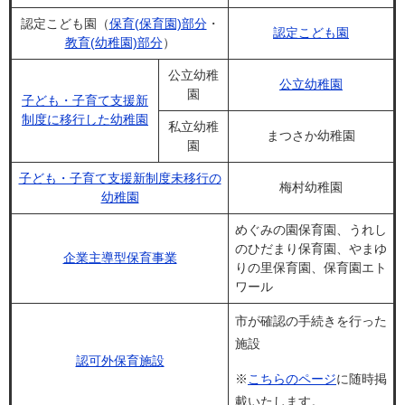
認定こども園（
保育(保育園)部分
・
認定こども園
教育(幼稚園)部分
）
公立幼稚
公立幼稚園
園
子ども・子育て支援新
制度に移行した幼稚園
私立幼稚
まつさか幼稚園
園
子ども・子育て支援新制度未移行の
梅村幼稚園
幼稚園
めぐみの園保育園、うれし
のひだまり保育園、やまゆ
企業主導型保育事業
りの里保育園、保育園エト
ワール
市が確認の手続きを行った
施設
認可外保育施設
※
こちらのページ
に随時掲
載いたします。