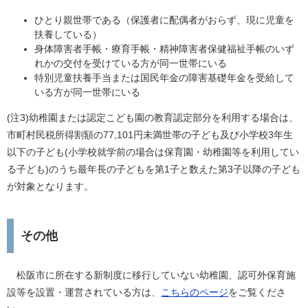
ひとり親世帯である（保護者に配偶者がおらず、現に児童を
扶養している）
身体障害者手帳・療育手帳・精神障害者保健福祉手帳のいず
れかの交付を受けている方が同一世帯にいる
特別児童扶養手当または国民年金の障害基礎年金を受給して
いる方が同一世帯にいる
(注3)
幼稚園または認定こども園の教育認定部分を利用する場合は、
市町村民税所得割額の77,101円未満世帯の子ども及び小学校3年生
以下の子ども(小学校就学前の場合は保育園・幼稚園等を利用してい
る子ども)のうち最年長の子どもを第1子と数えた第3子以降の子ども
が対象となります。
その他
松阪市に所在する新制度に移行していない幼稚園、認可外保育施
設等を設置・運営されている方は、
こちらのページ
をご覧くださ