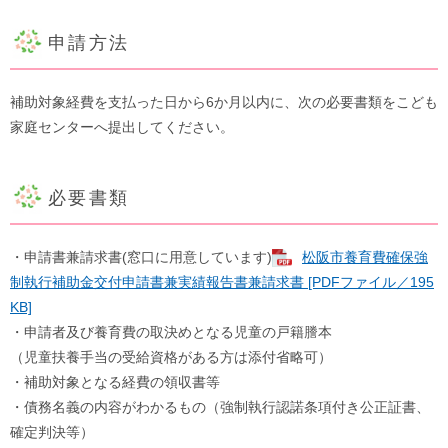
申請方法​
補助対象経費を支払った日から6か月以内に、次の必要書類をこども
家庭センターへ提出してください。
必要書類
​・申請書兼請求書(窓口に用意しています)
松阪市養育費確保強
制執行補助金交付申請書兼実績報告書兼請求書 [PDFファイル／195
KB]
・申請者及び養育費の取決めとなる児童の戸籍謄本
（児童扶養手当の受給資格がある方は添付省略可）
・補助対象となる経費の領収書等
・債務名義の内容がわかるもの（強制執行認諾条項付き公正証書、
確定判決等）