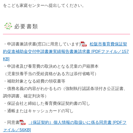
をこども家庭センターへ提出してください。
必要書類
​・申請書兼請求書(窓口に用意しています)
松阪市養育費保証契
約促進補助金交付申請書兼実績報告書兼請求書 [PDFファイル／157
KB]
・申請者及び養育費の取決めとなる児童の戸籍謄本
（児童扶養手当の受給資格がある方は添付省略可）
・補助対象となる経費の領収書等
・債務名義の内容がわかるもの（強制執行認諾条項付き公正証書、
調停調書、確定判決等）
・保証会社と締結した養育費保証契約書の写し
・通帳またはキャッシュカードの写し
・同意書
（保証契約）個人情報の取扱いに係る同意書 [PDFフ
ァイル／56KB]