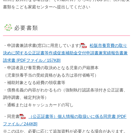
書類をこども家庭センターへ提出してください
必要書類
・申請書兼請求書(窓口に用意しています)
松阪市養育費の取り
決めに関する公正証書等作成促進補助金交付申請書兼実績報告書兼
請求書 [PDFファイル／157KB]
・申請者及び養育費の取決めとなる児童の戸籍謄本
（児童扶養手当の受給資格がある方は添付省略可）
・補助対象となる経費の領収書等
・債務名義の内容がわかるもの（強制執行認諾条項付き公正証書、
調停調書、確定判決等）
・通帳またはキャッシュカードの写し
・同意書
（公正証書等）個人情報の取扱いに係る同意書 [PDF
ファイル／244KB]
※このほか、必要に応じて追加資料が必要となる場合があります。