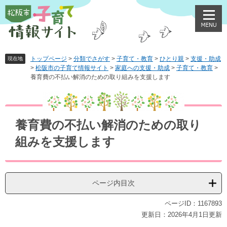
ペ
メ
ー
ニ
ジ
ュ
の
ー
先
を
頭
飛
トップページ
>
分類でさがす
>
子育て・教育
>
ひとり親
>
支援・助成
現在地
>
松阪市の子育て情報サイト
>
家庭への支援・助成
>
子育て・教育
>
で
ば
養育費の不払い解消のための取り組みを支援します
す
し
。
て
本
本
文
文
養育費の不払い解消のための取り
へ
組みを支援します
ページ内目次
ページID：1167893
更新日：2026年4月1日更新