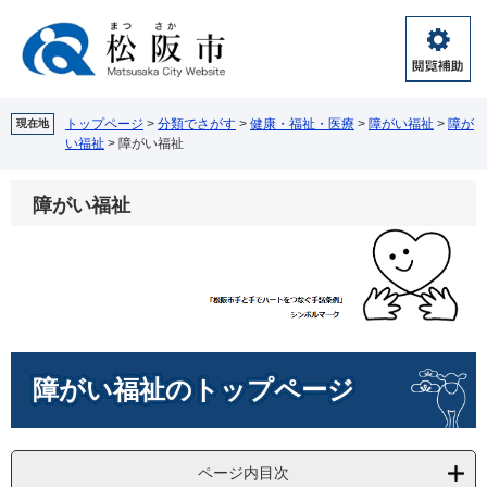
ペ
メ
ー
ニ
ジ
ュ
閲
の
ー
覧
先
を
補
頭
飛
トップページ
>
分類でさがす
>
健康・福祉・医療
>
障がい福祉
>
障が
現在地
助
い福祉
>
障がい福祉
で
ば
す。
し
て
障がい福祉
本
文
へ
本
障がい福祉のトップページ
文
ページ内目次