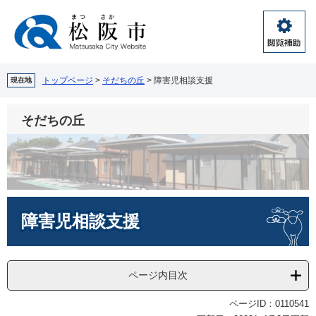
ペ
メ
ー
ニ
ジ
ュ
閲
の
ー
覧
先
を
補
頭
飛
トップページ
>
そだちの丘
>
障害児相談支援
現在地
助
で
ば
す。
し
そだちの丘
て
本
文
へ
本
障害児相談支援
文
ページ内目次
ページID：0110541