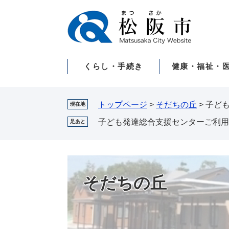
ペ
メ
ー
ニ
ジ
ュ
の
ー
先
を
くらし・手続き
健康・福祉・
頭
飛
で
ば
す。
し
て
トップページ
>
そだちの丘
>
子ど
現在地
本
子ども発達総合支援センターご利用
足あと
文
へ
そだちの丘