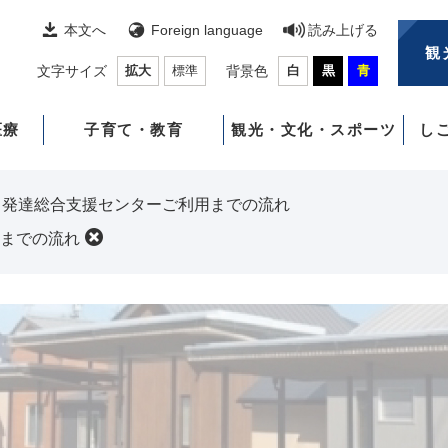
本文へ
Foreign language
読み上げる
観
文字サイズ
拡大
標準
背景色
白
黒
青
医療
子育て・教育
観光・文化・スポーツ
し
も発達総合支援センターご利用までの流れ
までの流れ