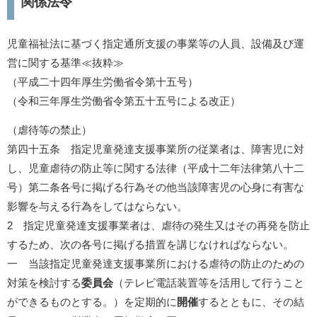
関係法令
児童福祉法に基づく指定通所支援の事業等の人員、設備及び運
営に関する基準≪抜粋≫
（平成二十四年厚生労働省令第十五号）
（令和三年厚生労働省令第五十五号による改正）
（虐待等の禁止）
第四十五条 指定児童発達支援事業所の従業者は、障害児に対
し、児童虐待の防止等に関する法律（平成十二年法律第八十二
号）第二条各号に掲げる行為その他当該障害児の心身に有害な
影響を与える行為をしてはならない。
2 指定児童発達支援事業者は、虐待の発生又はその再発を防止
するため、次の各号に掲げる措置を講じなければならない。
一 当該指定児童発達支援事業所における虐待の防止のための
対策を検討する
委員会
（テレビ電話装置等を活用して行うこと
ができるものとする。）を定期的に
開催
するとともに、その結