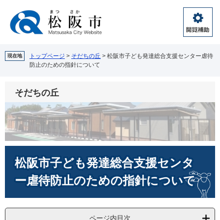
ペ
メ
ー
ニ
ジ
ュ
閲
の
ー
覧
先
を
補
頭
飛
トップページ
>
そだちの丘
>
松阪市子ども発達総合支援センター虐待
現在地
助
防止のための指針について
で
ば
す。
し
て
そだちの丘
本
文
へ
本
松阪市子ども発達総合支援センタ
文
ー虐待防止のための指針について
ページ内目次