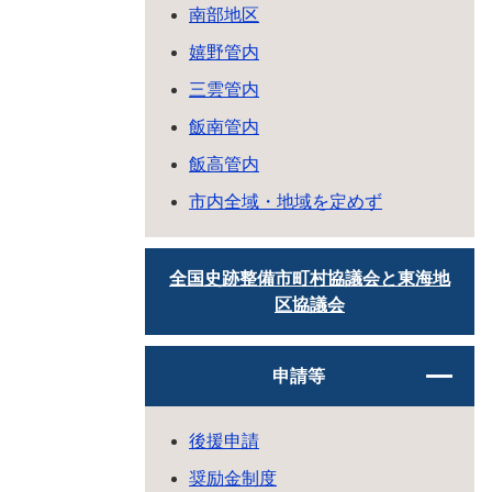
南部地区
嬉野管内
三雲管内
飯南管内
飯高管内
市内全域・地域を定めず
全国史跡整備市町村協議会と東海地
区協議会
申請等
後援申請
奨励金制度