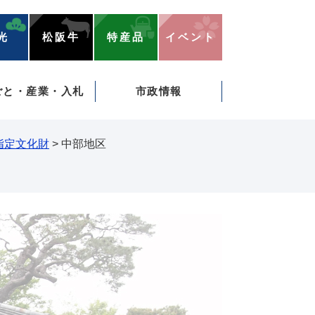
光
松阪牛
特産品
イベント
ごと・産業・入札
市政情報
指定文化財
>
中部地区