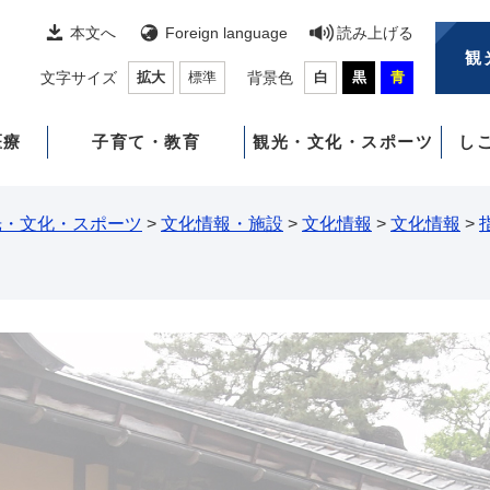
本文へ
Foreign language
読み上げる
観
文字サイズ
拡大
標準
背景色
白
黒
青
医療
子育て・教育
観光・文化・スポーツ
し
光・文化・スポーツ
>
文化情報・施設
>
文化情報
>
文化情報
>