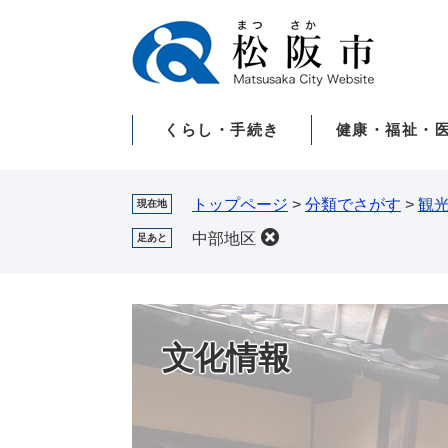
ペ
メ
ー
ニ
ジ
ュ
の
ー
先
を
くらし・手続き
健康・福祉・
頭
飛
で
ば
す。
し
て
トップページ
>
分類でさがす
>
観
現在地
本
中部地区
足あと
文
へ
文化情報