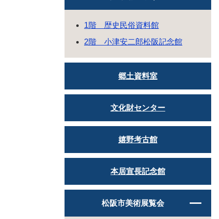
1階 歴史民俗資料館
2階 小津安二郎松阪記念館
郷土資料室
文化財センター
嬉野考古館
本居宣長記念館
松阪市美術展覧会