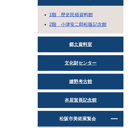
1階 歴史民俗資料館
2階 小津安二郎松阪記念館
郷土資料室
文化財センター
嬉野考古館
本居宣長記念館
松阪市美術展覧会