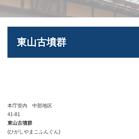
本
文
東山古墳群
本庁管内 中部地区
41-81
東山古墳群
(ひがしやまこふんぐん)