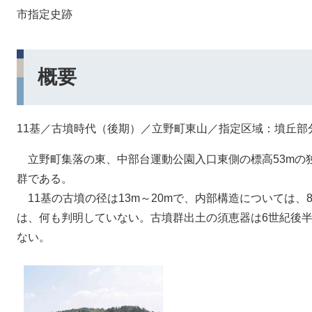
市指定史跡
概要
11基／古墳時代（後期）／立野町東山／指定区域：墳丘部分／
立野町集落の東、中部台運動公園入口東側の標高53mの独
群である。
11基の古墳の径は13m～20mで、内部構造については
は、何も判明していない。古墳群出土の須恵器は6世紀後半
ない。