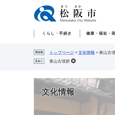
ペ
メ
ー
ニ
ジ
ュ
の
ー
先
を
くらし・手続き
健康・福祉・
頭
飛
で
ば
す。
し
て
トップページ
>
文化情報
>
東山古
現在地
本
東山古墳群
足あと
文
へ
文化情報