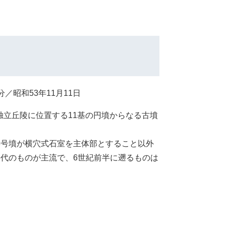
昭和53年11月11日
立丘陵に位置する11基の円墳からなる古墳
、8号墳が横穴式石室を主体部とすること以外
代のものが主流で、6世紀前半に遡るものは