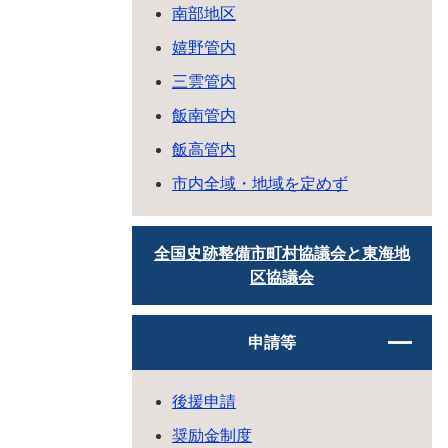
南部地区
嬉野管内
三雲管内
飯南管内
飯高管内
市内全域・地域を定めず
全国史跡整備市町村協議会と東海地
区協議会
申請等
後援申請
奨励金制度