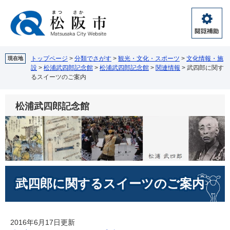
ペ
メ
ー
ニ
ジ
ュ
閲
の
ー
覧
先
を
補
頭
飛
トップページ
>
分類でさがす
>
観光・文化・スポーツ
>
文化情報・施
現在地
助
設
>
松浦武四郎記念館
>
松浦武四郎記念館
>
関連情報
>
武四郎に関す
で
ば
るスイーツのご案内
す。
し
て
本
松浦武四郎記念館
文
へ
本
武四郎に関するスイーツのご案内
文
2016年6月17日更新