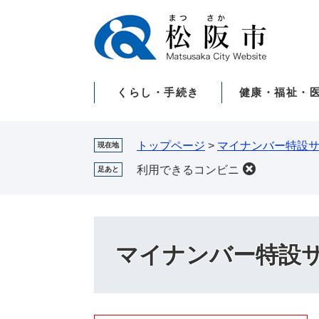
ペ
メ
ー
ニ
ジ
ュ
の
ー
先
を
くらし・手続き
健康・福祉・
頭
飛
で
ば
す。
し
て
トップページ
>
マイナンバー特設
現在地
本
利用できるコンビニ
足あと
文
へ
マイナンバー特設