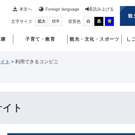
本文へ
Foreign language
読み上げる
観
文字サイズ
拡大
標準
背景色
白
黒
青
医療
子育て・教育
観光・文化・スポーツ
し
サイト
>
利用できるコンビニ
サイト