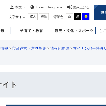
本文へ
Foreign language
読み上げる
観
文字サイズ
拡大
標準
背景色
白
黒
青
医療
子育て・教育
観光・文化・スポーツ
し
政情報
>
市政運営・意見募集
>
情報化推進
>
マイナンバー特設
サイト