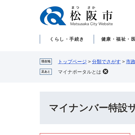
ペ
メ
ー
ニ
ジ
ュ
の
ー
先
を
くらし・手続き
健康・福祉・
頭
飛
で
ば
す。
し
て
トップページ
>
分類でさがす
>
市
現在地
本
マイナポータルとは
足あと
文
へ
マイナンバー特設