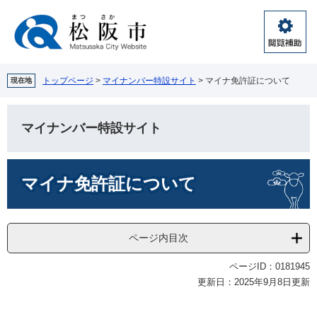
ペ
メ
ー
ニ
ジ
ュ
閲
の
ー
覧
先
を
補
頭
飛
トップページ
>
マイナンバー特設サイト
>
マイナ免許証について
現在地
助
で
ば
す。
し
て
マイナンバー特設サイト
本
文
本
へ
マイナ免許証について
文
ページ内目次
ページID：0181945
更新日：2025年9月8日更新