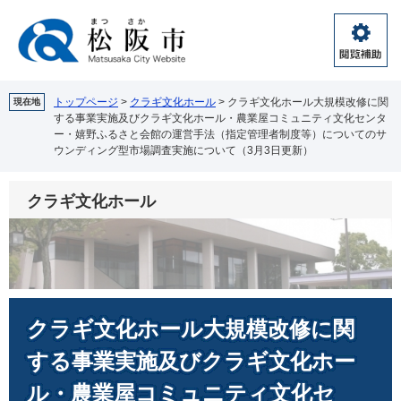
ペ
メ
ー
ニ
ジ
ュ
閲
の
ー
覧
先
を
補
頭
飛
トップページ
>
クラギ文化ホール
>
クラギ文化ホール大規模改修に関
現在地
助
する事業実施及びクラギ文化ホール・農業屋コミュニティ文化センタ
で
ば
ー・嬉野ふるさと会館の運営手法（指定管理者制度等）についてのサ
す。
し
ウンディング型市場調査実施について（3月3日更新）
て
本
文
クラギ文化ホール
へ
本
クラギ文化ホール大規模改修に関
文
する事業実施及びクラギ文化ホー
ル・農業屋コミュニティ文化セ