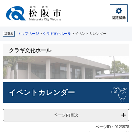
ペ
メ
ー
ニ
ジ
ュ
閲
の
ー
覧
先
を
補
頭
飛
トップページ
>
クラギ文化ホール
>
イベントカレンダー
現在地
助
で
ば
す。
し
クラギ文化ホール
て
本
文
へ
本
イベントカレンダー
文
ページ内目次
ページID：0123878