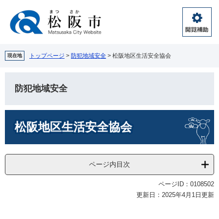
ペ
メ
ー
ニ
ジ
ュ
閲
の
ー
覧
先
を
補
頭
飛
トップページ
>
防犯地域安全
>
松阪地区生活安全協会
現在地
助
で
ば
す。
し
て
防犯地域安全
本
文
本
へ
松阪地区生活安全協会
文
ページ内目次
ページID：0108502
更新日：2025年4月1日更新