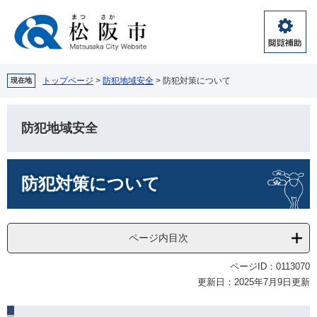
ペ
メ
ー
ニ
ジ
ュ
閲
の
ー
覧
先
を
補
頭
飛
トップページ
>
防犯地域安全
>
防犯対策について
現在地
助
で
ば
す。
し
て
防犯地域安全
本
文
本
へ
防犯対策について
文
ページ内目次
ページID：0113070
更新日：2025年7月9日更新