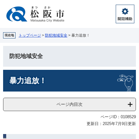
ペ
メ
ー
ニ
ジ
ュ
閲
の
ー
覧
先
を
補
頭
飛
トップページ
>
防犯地域安全
>
暴力追放！
現在地
助
で
ば
す。
し
て
防犯地域安全
本
文
本
へ
暴力追放！
文
ページ内目次
ページID：0108529
更新日：2025年7月9日更新