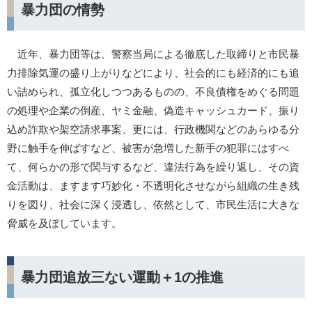
暴力団の情勢
近年、暴力団等は、警察当局による徹底した取締りと市民暴
力排除気運の盛り上がりなどにより、社会的にも経済的にも追
い詰められ、孤立化しつつあるものの、不良債権をめぐる問題
の処理や企業の倒産、ヤミ金融、偽造キャッシュカード、振り
込め詐欺や架空請求事案、更には、行政機関などのあらゆる分
野に触手を伸ばすなど、被害が急増した新手の犯罪にはすべ
て、何らかの形で関与するなど、違法行為を繰り返し、その資
金活動は、ますます巧妙化・不透明化させながら組織の生き残
りを図り、社会に深く浸透し、依然として、市民生活に大きな
脅威を及ぼしています。
暴力団追放三ない運動＋1の推進