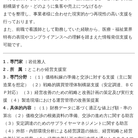
頼構築するか・どのように集客や売上につなげるか
までを整理し、事業者様に合わせた現実的かつ再現性の高い支援を
行っております。
また、前職で看護師として勤務していた経験から、医療・福祉業界
特有の表現やコンプライアンスへの理解を踏まえた情報発信支援も
可能です。​
​​​​​​​​​​​​​​​​​​​​​​​​​​​​​​​​​​​​​​​​​​1．専門家 ：
岩佐雅人​
2．所 属 ：
とこわか経営支援室​
3．専門分野 ：
（１）価格転嫁の準備と交渉に対する支援（主に製
造業を想定） （２）戦略的購買管理体制構築支援（安定調達、ＢＣ
Ｐ対応） （３）経営改善のための戦略と改善計画の策定及び実行支
援 （４）製造現場における運営管理の改善策提案​
4．具体的内容 ：
（１）財務データに基づく適正な値上げ額・率の
算出 （２）価格交渉の根拠資料の準備、交渉の進め方に関する助言
（３）安定調達のためのサプライヤーマネジメントに関する助言
（４）外部・内部環境分析による経営課題の抽出、経営戦略と経営