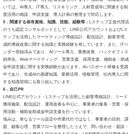
いては、AI導入、IT導入、リスキリング、人材育成等に関連する制
度活用の相談、申請支援、導入計画の整理まで対応します。​
5．関連する保有資格、知識、技能、経験等：
Lステップ正規代理店
のうち認定コンサルタントとして、LINE公式アカウントおよびLス
テップを活用したマーケティング導線設計、配信設計、顧客管理、
成約導線改善に関する知識と実務経験を有しています。また、ITベ
ンダー登録済みであり、AIツール導入、業務改善、バックオフィス
効率化、Webマーケティング、営業支援、採用支援、補助金・助成
金申請支援に関する実務経験があります。AIパスポート研修を受講
中であり、生成AIの基礎知識、業務活用、情報管理、社内導入に関
する知識習得にも取り組んでいます。​
6．自己PR
LINE公式アカウント・Lステップを活用した顧客導線設計、リード
獲得施策、配信設計、運用改善を中心に、事業者の集客・営業・採
用活動・補助金助成金申請支援を行っています。
強みは、単なるツール設定や作業代行ではなく、事業者の目的、課
題、顧客心理、営業フローを整理したうえで、問い合わせ・面談・