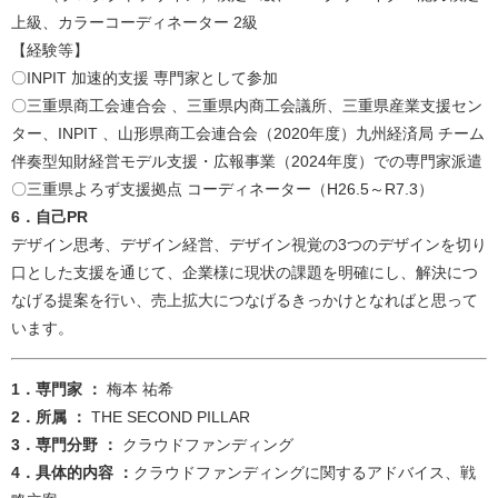
上級、カラーコーディネーター 2級
【経験等】
〇INPIT 加速的支援 専門家として参加
〇三重県商工会連合会 、三重県内商工会議所、三重県産業支援セン
ター、INPIT 、山形県商工会連合会（2020年度）九州経済局 チーム
伴奏型知財経営モデル支援・広報事業（2024年度）での専門家派遣
〇三重県よろず支援拠点 コーディネーター（H26.5～R7.3）​
6．自己PR
デザイン思考、デザイン経営、デザイン視覚の3つのデザインを切り
口とした支援を通じて、企業様に現状の課題を明確にし、解決につ
なげる提案を行い、売上拡大につなげるきっかけとなればと思って
います。​
​​1．専門家 ：
梅本 祐希
2．所属 ：
THE SECOND PILLAR
3．専門分野 ：
クラウドファンディング
4．具体的内容 ：
クラウドファンディングに関するアドバイス、戦