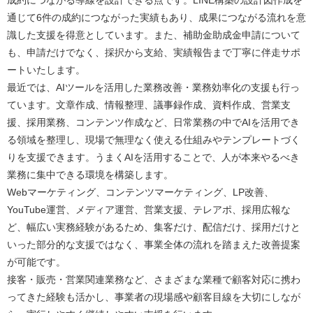
成約につながる導線を設計できる点です。LINE構築の設計図作成を
通じて6件の成約につながった実績もあり、成果につながる流れを意
識した支援を得意としています。また、補助金助成金申請について
も、申請だけでなく、採択から支給、実績報告まで丁寧に伴走サポ
ートいたします。
最近では、AIツールを活用した業務改善・業務効率化の支援も行っ
ています。文章作成、情報整理、議事録作成、資料作成、営業支
援、採用業務、コンテンツ作成など、日常業務の中でAIを活用でき
る領域を整理し、現場で無理なく使える仕組みやテンプレートづく
りを支援できます。うまくAIを活用することで、人が本来やるべき
業務に集中できる環境を構築します。
Webマーケティング、コンテンツマーケティング、LP改善、
YouTube運営、メディア運営、営業支援、テレアポ、採用広報な
ど、幅広い実務経験があるため、集客だけ、配信だけ、採用だけと
いった部分的な支援ではなく、事業全体の流れを踏まえた改善提案
が可能です。
接客・販売・営業関連業務など、さまざまな業種で顧客対応に携わ
ってきた経験も活かし、事業者の現場感や顧客目線を大切にしなが