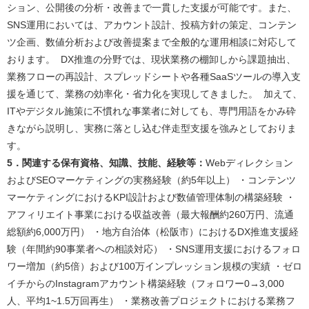
ション、公開後の分析・改善まで一貫した支援が可能です。また、
SNS運用においては、アカウント設計、投稿方針の策定、コンテン
ツ企画、数値分析および改善提案まで全般的な運用相談に対応して
おります。 DX推進の分野では、現状業務の棚卸しから課題抽出、
業務フローの再設計、スプレッドシートや各種SaaSツールの導入支
援を通じて、業務の効率化・省力化を実現してきました。 加えて、
ITやデジタル施策に不慣れな事業者に対しても、専門用語をかみ砕
きながら説明し、実務に落とし込む伴走型支援を強みとしておりま
す。
5．関連する保有資格、知識、技能、経験等：
Webディレクション
およびSEOマーケティングの実務経験（約5年以上） ・コンテンツ
マーケティングにおけるKPI設計および数値管理体制の構築経験 ・
アフィリエイト事業における収益改善（最大報酬約260万円、流通
総額約6,000万円） ・地方自治体（松阪市）におけるDX推進支援経
験（年間約90事業者への相談対応） ・SNS運用支援におけるフォロ
ワー増加（約5倍）および100万インプレッション規模の実績 ・ゼロ
イチからのInstagramアカウント構築経験（フォロワー0→3,000
人、平均1~1.5万回再生） ・業務改善プロジェクトにおける業務フ