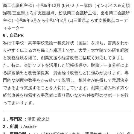
商工会議所主催）令和5年12月 (b)セミナー講師（インボイス＆定額
減税/三重県よろず支援拠点、松阪商工会議所主催、桑名商工会議所
主催）令和6年5月から令和7年2月 (c)三重県よろず支援拠点コーデ
ィネーター​
6．自己PR
​​​私は中学校・高等学校教諭一種免許状（国語）を持ち、言葉をわか
りやすく伝える力を備えた税理士です。大学・大学院での研究経験
と実務経験を経て、創業支援や経営改善に幅広く対応してきまし
た。特に、会計ソフトを活用した記帳指導や、財務データ分析によ
る課題抽出と改善策提案、資金繰り改善などに強みがあります。専
門的な制度や数字をかみ砕いて説明し、相談者が納得して意思決定
できるよう支援することを大切にしています。創業に踏み出す方や
経営改善を模索する事業者に寄り添いながら伴奏型のサポートを行
ってまいります。​
​​​​​​​​​​​​1．専門家 ：
溝田 龍之助 ​
2．所属 ：
Assist+​