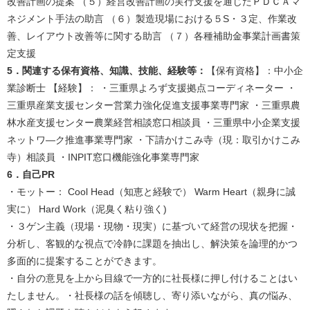
改善計画の提案 （５）経営改善計画の実行支援を通じたＰＤＣＡマ
ネジメント手法の助言 （６）製造現場における５S・３定、作業改
善、レイアウト改善等に関する助言 （７）各種補助金事業計画書策
定支援​
5．関連する保有資格、知識、技能、経験等：
【保有資格】：中小企
業診断士 【経験】： ・三重県よろず支援拠点コーディネーター ・
三重県産業支援センター営業力強化促進支援事業専門家 ・三重県農
林水産支援センター農業経営相談窓口相談員 ・三重県中小企業支援
ネットワ―ク推進事業専門家 ・下請かけこみ寺（現：取引かけこみ
寺）相談員 ・INPIT窓口機能強化事業専門家​
6．自己PR
・モットー： Cool Head（知恵と経験で） Warm Heart（親身に誠
実に） Hard Work（泥臭く粘り強く)
・３ゲン主義（現場・現物・現実）に基づいて経営の現状を把握・
分析し、客観的な視点で冷静に課題を抽出し、解決策を論理的かつ
多面的に提案することができます。
・自分の意見を上から目線で一方的に社長様に押し付けることはい
たしません。・社長様の話を傾聴し、寄り添いながら、真の悩み、