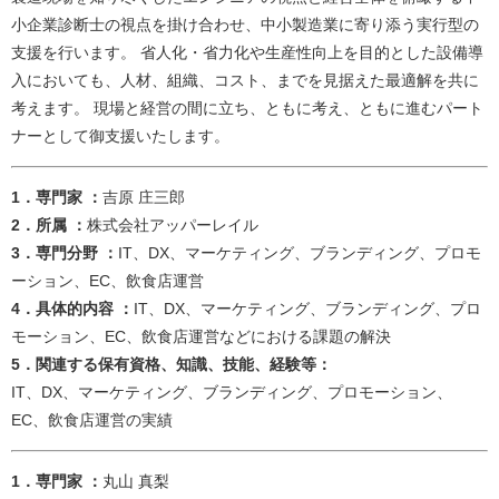
小企業診断士の視点を掛け合わせ、中小製造業に寄り添う実行型の
支援を行います。 省人化・省力化や生産性向上を目的とした設備導
入においても、人材、組織、コスト、までを見据えた最適解を共に
考えます。 現場と経営の間に立ち、ともに考え、ともに進むパート
ナーとして御支援いたします。
1．専門家 ：
吉原 庄三郎​
2．所属 ：
株式会社アッパーレイル​​
3．専門分野 ：
IT、DX、マーケティング、ブランディング、プロモ
ーション、EC、飲食店運営​
4．具体的内容 ：
IT、DX、マーケティング、ブランディング、プロ
モーション、EC、飲食店運営などにおける課題の解決​
5．関連する保有資格、知識、技能、経験等：
IT、DX、マーケティング、ブランディング、プロモーション、
EC、飲食店運営の実績​
​​​​​​​​​​​​​​​​​​​​​1．専門家 ：
丸山 真梨