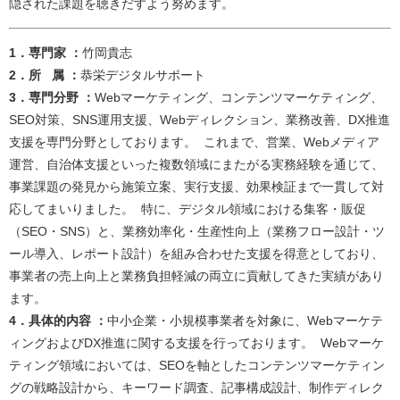
隠された課題を聴きだすよう努めます。
​​​​​​​​​​​​​​​​​​​​​​​​​​​​​​​​​​​​​​​​​​1．専門家 ：
竹岡貴志​
2．所 属 ：
恭栄デジタルサポート​
3．専門分野 ：
Webマーケティング、コンテンツマーケティング、
SEO対策、SNS運用支援、Webディレクション、業務改善、DX推進
支援を専門分野としております。 これまで、営業、Webメディア
運営、自治体支援といった複数領域にまたがる実務経験を通じて、
事業課題の発見から施策立案、実行支援、効果検証まで一貫して対
応してまいりました。 特に、デジタル領域における集客・販促
（SEO・SNS）と、業務効率化・生産性向上（業務フロー設計・ツ
ール導入、レポート設計）を組み合わせた支援を得意としており、
事業者の売上向上と業務負担軽減の両立に貢献してきた実績があり
ます。​
4．具体的内容 ：
中小企業・小規模事業者を対象に、Webマーケテ
ィングおよびDX推進に関する支援を行っております。 Webマーケ
ティング領域においては、SEOを軸としたコンテンツマーケティン
グの戦略設計から、キーワード調査、記事構成設計、制作ディレク