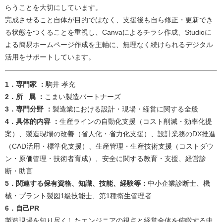
らうことを大切にしています。
完成させること自体が目的ではなく、支援後も自ら修正・更新でき
る状態をつくることを重視し、Canvaによるチラシ作成、Studioに
よる簡易ホームページ作成を主軸に、無理なく続けられるデジタル
活用をサポートしています。
​​1．専門家 ：
駒井 孝充​
2．所 属 ：
こまい製造パートナーズ​​
3．専門分野 ：
製造業における設計・現場・経営に関する全般​
4．具体的内容 ：
生産ラインの自動化支援（コスト削減・効率化提
案）、製造現場の改善（省人化・省力化支援）、設計業務のDX推進
（CAD活用・標準化支援）、生産管理・生産技術支援（コストダウ
ン・原価管理・技術者育成）、安全に関する教育・支援、経営診
断・助言​
5．関連する保有資格、知識、技能、経験等：
中小企業診断士、機
械・プラント製図1級技能士、第1種衛生管理者​
6．自己PR
​製造現場を知り尽くしたエンジニアの視点と経営全体を俯瞰する中