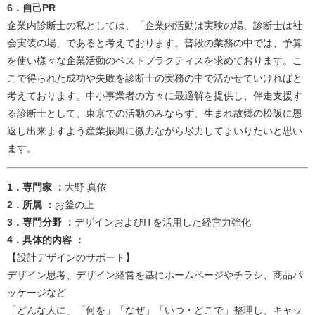
6．自己PR
企業内診断士の私としては、「企業内活動は実験の場、診断士は社
会実装の場」であると考えております。普段の業務の中では、予算
を使い様々な企業活動のベストプラクティスを求めております。こ
こで得られた成功や失敗を診断士の実務の中で活かせていければと
考えております。中小事業者の方々に最適解を提供し、伴走支援す
る診断士として、東京での活動のみならず、生まれ故郷の松阪に恩
返し出来ますよう産業振興に微力ながら尽力してまいりたいと思い
ます。​​​
​​​​​1．専門家 ：
大野 真依​
2．所属 ：
お釜の上​
3．専門分野 ：
デザインおよびITを活用した経営力強化​
4．具体的内容 ：
【設計デザインのサポート】
デザイン思考、デザイン経営を基にホームページやチラシ、商品パ
ッケージなど
「どんな人に」「何を」「なぜ」「いつ・どこで」整理し、キャッ