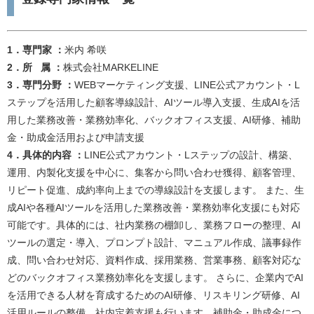
1．専門家 ：
米内 希咲​
2．所 属 ：
株式会社MARKELINE​​​
3．専門分野 ：
WEBマーケティング支援、LINE公式アカウント・L
ステップを活用した顧客導線設計、AIツール導入支援、生成AIを活
用した業務改善・業務効率化、バックオフィス支援、AI研修、補助
金・助成金活用および申請支援​
4．具体的内容 ：
LINE公式アカウント・Lステップの設計、構築、
運用、内製化支援を中心に、集客から問い合わせ獲得、顧客管理、
リピート促進、成約率向上までの導線設計を支援します。 また、生
成AIや各種AIツールを活用した業務改善・業務効率化支援にも対応
可能です。具体的には、社内業務の棚卸し、業務フローの整理、AI
ツールの選定・導入、プロンプト設計、マニュアル作成、議事録作
成、問い合わせ対応、資料作成、採用業務、営業事務、顧客対応な
どのバックオフィス業務効率化を支援します。 さらに、企業内でAI
を活用できる人材を育成するためのAI研修、リスキリング研修、AI
活用ルールの整備、社内定着支援も行います。補助金・助成金につ