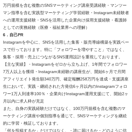
万円規模を含む複数のSNSマーケティング講座受講経験・マンツー
マン指導を含む実践型マーケティング学習経験・Instagram未経験者
への運用支援経験・SNSを活用した企業向け採用支援経験・看護師
としての実務経験（医療・福祉業界への理解）
6．自己PR
Instagramを中心に、SNSを活用した集客・販売導線構築を実践ベー
スで行っております。特に「フォロワーを増やすこと」ではなく、
集客・採用・売上につながるSNS運用設計を重視しております。
【主な実績】・Instagramをゼロから立ち上げ、1年間でフォロワー
7万人以上を獲得・Instagram未経験の講座生が、開始6ヶ月で月間
アフィリエイト発生額340万円、確定報酬258万円を達成・支援講座
生において、実践・継続された方発信6ヶ月以内のInstagramフォロ
ワー1万人到達率100％・企業向けInstagram運用支援にて、開始2ヶ
月以内に求人枠が充足
また、自身の実践経験だけではなく、100万円規模を含む複数のマ
ーケティング講座や個別指導を通じて、SNSマーケティングを継続
的に学習・検証しております。
「何を投稿するか」だけではなく、・誰に届けるか・どのように信