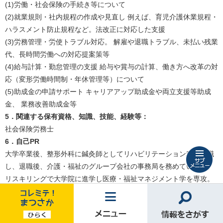
(1)労働・社会保険の手続き等について
(2)就業規則・社内規程の作成や見直し 例えば、育児介護休業規程・
ハラスメント防止規程など。法改正に対応した支援
(3)労務管理・労使トラブル対応。 解雇や退職トラブル、未払い残業
代、長時間労働への対応提案策等
(4)給与計算・勤怠管理の支援 給与や賞与の計算、働き方へ改革の対
応（変形労働時間制・年休管理等）について
(5)助成金の申請サポート キャリアアップ助成金や両立支援等助成
金、 業務改善助成金等​
5．関連する保有資格、知識、技能、経験等：
社会保険労務士
6．自己PR
大学卒業後、整形外科に鍼灸師としてリハビリテーション科に入職
松
し、退職後、介護・福祉のグループ会社の事務局を務めています。
阪
リスキリングで大学院に進学し医療・福祉マネジメント学を専攻。
市
修士課程を修了し学会発表をこなしてきました。その後、ケアマネ
産
ジャーや障害児童を中心に相談支援専門員として従事し、令和5年
業
コ
メ
情
11月に島村社会保険労務士事務を開業しています。専門分野は医療
支
レ
ニ
報