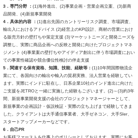
3．専門分野 ：
(1)海外進出、(2)事業企画・営業企画立案、(3)新商
品開発、(4)新規事業開発​
4．具体的内容 ：
(1)進出先国のカントリーリスク調査、市場調査、
輸出入におけるアドバイス (2)経営上のKPI設計、商材の営業におけ
る販売方針の壁打ちや策定支援 (3)マーケットニーズと開発ニーズを
調整し、実際に商品企画への反映と開発に向けたプロジェクトマネ
ジメント (4)事業案の壁打ちやアイディア創出に伴う市場調査におい
ての事業性確認や競合優位性検討の伴走支援​
5．関連する保有資格、知識、技能、経験等：
(1)10年間国際物流企
業にて、各国向けの輸出や輸入の貿易実務、法人営業を経験してい
ます。実際にインドに駐在し、日系企業10社のインド進出に向けた
ご支援をJETROと一緒に実施した経験もございます。(2)～(3)約3年
間、新規事業開発支援の会社のプロジェクトマネージャーとして、
新規事業の企画設計・仮説検証・実際の立ち上げまで経験してきま
した。クライアントは大手通信事業者、大手ゼネコン、大手SIer、
スタートアップメーカーなどです。​
6．自己PR
お客様ファーストを仕事上のポリシーとしております。実際にお客