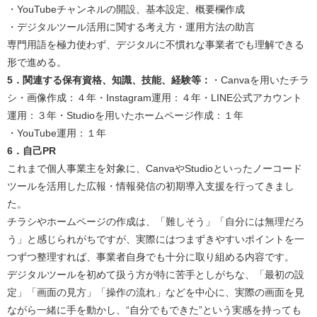
・YouTubeチャンネルの開設、基本設定、概要欄作成
・デジタルツール活用に関する考え方・運用方法の助言
専門用語を極力使わず、デジタルに不慣れな事業者でも理解できる
形で進める。​
5．関連する保有資格、知識、技能、経験等：
・Canvaを用いたチラ
シ・画像作成：４年・Instagram運用：４年・LINE公式アカウント
運用：３年・Studioを用いたホームページ作成：１年
・YouTube運用：１年​
6．自己PR
これまで個人事業主を対象に、CanvaやStudioといったノーコード
ツールを活用した広報・情報発信の初期導入支援を行ってきまし
た。
チラシやホームページの作成は、「難しそう」「自分には無理だろ
う」と感じられがちですが、実際にはつまずきやすいポイントを一
つずつ整理すれば、事業者自身でも十分に取り組める内容です。
デジタルツールを初めて扱う方が特に苦手としがちな、「最初の設
定」「画面の見方」「操作の流れ」などを中心に、実際の画面を見
ながら一緒に手を動かし、“自分でもできた”という実感を持っても