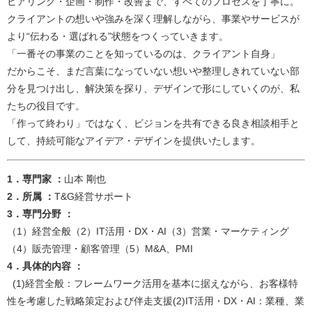
ヒアリング・企画・制作・改善まで、すべてのプロセスを丁寧に。
クライアントの想いや強みを深く理解しながら、事業やサービスが
より“伝わる・選ばれる”状態をつくっていきます。
「一番その事業のことを知っているのは、クライアント自身」
だからこそ、まだ言葉になっていない想いや整理しきれていない部
分を見つけ出し、解決策を探り、デザインで形にしていくのが、私
たちの役目です。
「作って終わり」ではなく、ビジョンを共有できる良き相談相手と
して、持続可能なアイデア・デザインを提供いたします。​​​
1．専門家 ：
山本 剛也​
2．所属 ：
T&G経営サポート​​
3．専門分野 ：
（1）経営全般（2）IT活用・DX・AI（3）営業・マーケティング
（4）販売管理・顧客管理（5）M&A、PMI​
4．具体的内容 ：
(1)経営全般：フレームワーク活用を基本に据えながら、お客様特
性を考慮した戦略策定および伴走支援(2)IT活用・DX・AI：業種、業