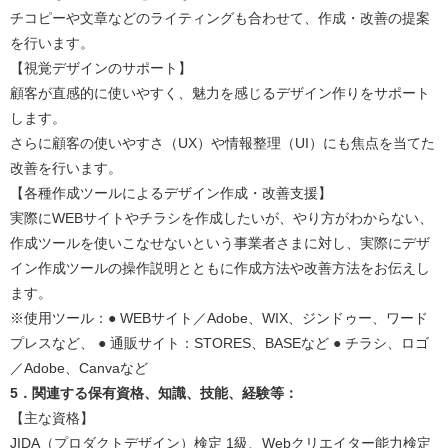
チコピーや文章などのライティングも合わせて、作成・改善の提案
を行います。
【視覚デザインのサポート】
顧客が直感的に使いやすく、魅力を感じるデザイン作りをサポート
します。
さらに顧客の使いやすさ（UX）や情報整理（UI）にも焦点を当てた
改善を行います。
【各種作成ツールによるデザイン作成・改善支援】
実際にWEBサイトやチラシを作成したいが、やり方がわからない、
作成ツールを使いこなせないという事業者さまに対し、実際にデザ
イン作成ツールの操作説明とともに作成方法や改善方法をお伝えし
ます。
※使用ツール：● WEBサイト／Adobe、WIX、ジンドゥー、ワード
プレスなど、 ● 通販サイト：STORES、BASEなど ● チラシ、ロゴ
／Adobe、Canvaなど​​
5．関連する保有資格、知識、技能、経験等：
【主な資格】
JIDA（プロダクトデザイン）検定 1級、Webクリエイター能力検定