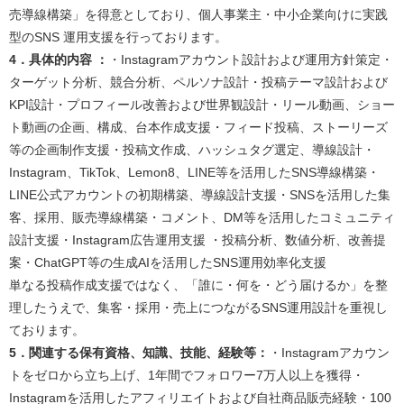
売導線構築」を得意としており、個人事業主・中小企業向けに実践
型のSNS 運用支援を行っております。
4．具体的内容 ：
・Instagramアカウント設計および運用方針策定・
ターゲット分析、競合分析、ペルソナ設計・投稿テーマ設計および
KPI設計・プロフィール改善および世界観設計・リール動画、ショー
ト動画の企画、構成、台本作成支援・フィード投稿、ストーリーズ
等の企画制作支援・投稿文作成、ハッシュタグ選定、導線設計・
Instagram、TikTok、Lemon8、LINE等を活用したSNS導線構築・
LINE公式アカウントの初期構築、導線設計支援・SNSを活用した集
客、採用、販売導線構築・コメント、DM等を活用したコミュニティ
設計支援・Instagram広告運用支援 ・投稿分析、数値分析、改善提
案・ChatGPT等の生成AIを活用したSNS運用効率化支援
単なる投稿作成支援ではなく、「誰に・何を・どう届けるか」を整
理したうえで、集客・採用・売上につながるSNS運用設計を重視し
ております。
5．関連する保有資格、知識、技能、経験等：
・Instagramアカウン
トをゼロから立ち上げ、1年間でフォロワー7万人以上を獲得・
Instagramを活用したアフィリエイトおよび自社商品販売経験・100