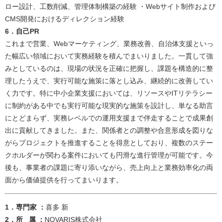
ロー設計、工数削減、管理体制構築の経験 ・Webサイト制作および
CMS開発におけるディレクション経験​
6．自己PR
これまで営業、Webマーケティング、業務改善、自治体支援といっ
た幅広い領域において実務経験を積んでまいりました。一貫して強
みとしているのは、現場の状況を正確に把握し、課題を構造的に整
理したうえで、実行可能な施策に落とし込み、継続的に改善してい
く力です。特に中小企業支援においては、リソースやITリテラシー
に制約がある中でも実行可能な現実的な施策を設計し、単なる助言
にとどまらず、実務レベルでの運用支援まで伴走することで成果創
出に貢献してきました。また、関係者との調整や合意形成を図りな
がらプロジェクトを推進することを得意としており、複数のステー
クホルダーが関わる案件においても円滑な進行管理が可能です。今
後も、事業者の課題に寄り添いながら、売上向上と業務効率化の両
面から価値提供を行ってまいります。​
​​​​​​​​​​​​​​​​​​​​​​​​​​​​​​​​​​​​​​​​​​​​​​​​​​​​​​​​​​​​​​​​​​​​​​​​​​​​​​​1．専門家 ：
喜多 新​​
2．所 属 ：
NOVARIS株式会社​