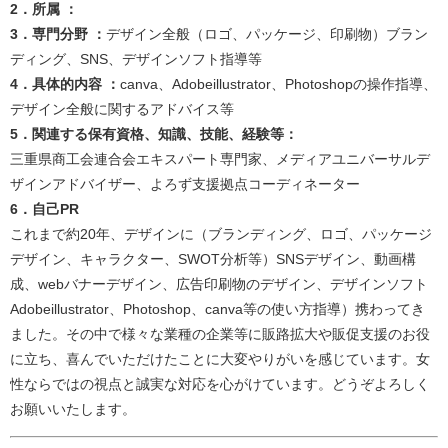
2．所属 ：
3．専門分野 ：
デザイン全般（ロゴ、パッケージ、印刷物）ブラン
ディング、SNS、デザインソフト指導等​
4．具体的内容 ：
canva、Adobeillustrator、Photoshopの操作指導、
デザイン全般に関するアドバイス等​
5．関連する保有資格、知識、技能、経験等：
三重県商工会連合会エキスパート専門家、メディアユニバーサルデ
ザインアドバイザー、よろず支援拠点コーディネーター​​
6．自己PR
これまで約20年、デザインに（ブランディング、ロゴ、パッケージ
デザイン、キャラクター、SWOT分析等）SNSデザイン、動画構
成、webバナーデザイン、広告印刷物のデザイン、デザインソフト
Adobeillustrator、Photoshop、canva等の使い方指導）携わってき
ました。その中で様々な業種の企業等に販路拡大や販促支援のお役
に立ち、喜んでいただけたことに大変やりがいを感じています。女
性ならではの視点と誠実な対応を心がけています。どうぞよろしく
お願いいたします。