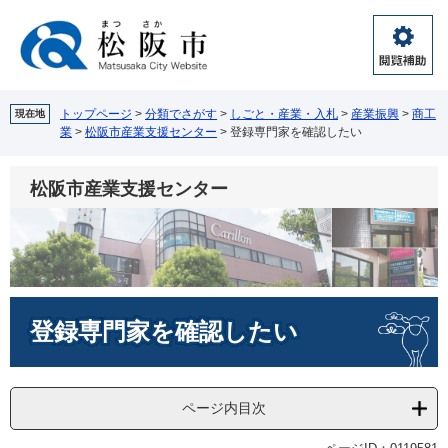
ペ
メ
ー
ニ
ジ
ュ
閲
の
ー
覧
先
を
補
頭
飛
トップページ
>
分類でさがす
>
しごと・産業・入札
>
産業振興
>
商工
現在地
助
業
>
松阪市産業支援センター
>
登録専門家を確認したい
で
ば
す。
し
て
松阪市産業支援センター
本
文
へ
本
登録専門家を確認したい
文
ページ内目次