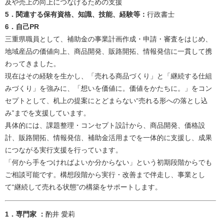
及や売上の向上につなげるための支援​
5．関連する保有資格、知識、技能、経験等：
行政書士
6．自己PR
三重県職員として、補助金の事業計画作成・申請・審査をはじめ、
地域産品の価値向上、商品開発、販路開拓、情報発信に一貫して携
わってきました。
現在はその経験を生かし、「売れる商品づくり」と「継続する仕組
みづくり」を強みに、「想いを価値に。価値をかたちに。」をコン
セプトとして、机上の提案にとどまらない“売れる形への落とし込
み”までを支援しています。
具体的には、課題整理・コンセプト設計から、商品開発、価格設
計、販路開拓、情報発信、補助金活用までを一体的に支援し、成果
につながる実行支援を行っています。
「何から手をつければよいか分からない」という初期段階からでも
ご相談可能です。構想段階から実行・改善まで伴走し、事業とし
て“継続して売れる状態”の構築をサポートします。​
​​​​​​​​​​​​​​​​​​​​​​​​​​​​​​​​​​​​​​​​​​​​1．専門家 ：
酌井 愛莉​​