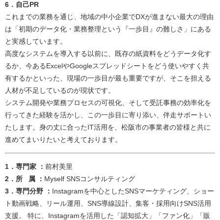
6．自己PR
これまでの業務を通じ、地域の中小企業でDXが進まない最大の理由
は「初期のデータ化・業務整理という『一歩目』の難しさ」にある
と実感しています。
高度なシステムを導入する以前に、既存の紙資料をどうデータ化す
るか、今あるExcelやGoogleスプレッドシートをどう使いやすく共
有するかといった、現場の一歩目が最も重要ですが、そこを担える
人材が不足しているのが現状です。
システム開発や業務プロセスの可視化、そして受託事務の効率化を
行ってきた経験を活かし、この一歩目に寄り添い、伴走サポートい
たします。身の丈に合ったIT活用を、松阪市の事業者の皆様と共に
進めてまいりたいと考えております。
​​​​​​​​​​​​​​​​​​​​​​​​​​​​​​​​​​​​​​​​​​1．専門家 ：
前村美里
2．所 属 ：
Myself SNSコンサルティング​​
3．専門分野 ：
Instagramを中心としたSNSマーケティング、ショー
ト動画戦略、リール運用、SNS導線設計、集客・採用向けSNS活用
支援。 特に、Instagramを活用した「認知拡大」「ファン化」「販