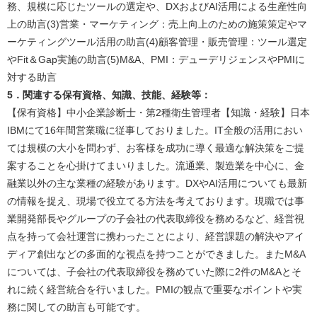
務、規模に応じたツールの選定や、DXおよびAI活用による生産性向
上の助言(3)営業・マーケティング：売上向上のための施策策定やマ
ーケティングツール活用の助言(4)顧客管理・販売管理：ツール選定
やFit＆Gap実施の助言(5)M&A、PMI：デューデリジェンスやPMIに
対する助言​
5．関連する保有資格、知識、技能、経験等：
【保有資格】中小企業診断士・第2種衛生管理者【知識・経験】日本
IBMにて16年間営業職に従事しておりました。IT全般の活用におい
ては規模の大小を問わず、お客様を成功に導く最適な解決策をご提
案することを心掛けてまいりました。流通業、製造業を中心に、金
融業以外の主な業種の経験があります。DXやAI活用についても最新
の情報を捉え、現場で役立てる方法を考えております。現職では事
業開発部長やグループの子会社の代表取締役を務めるなど、経営視
点を持って会社運営に携わったことにより、経営課題の解決やアイ
ディア創出などの多面的な視点を持つことができました。またM&A
については、子会社の代表取締役を務めていた際に2件のM&Aとそ
れに続く経営統合を行いました。PMIの観点で重要なポイントや実
務に関しての助言も可能です。​​