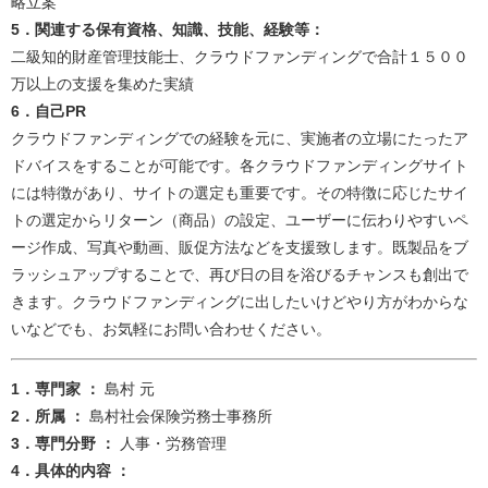
略立案​
5．関連する保有資格、知識、技能、経験等：
二級知的財産管理技能士、クラウドファンディングで合計１５００
万以上の支援を集めた実績​
6．自己PR
​クラウドファンディングでの経験を元に、実施者の立場にたったア
ドバイスをすることが可能です。各クラウドファンディングサイト
には特徴があり、サイトの選定も重要です。その特徴に応じたサイ
トの選定からリターン（商品）の設定、ユーザーに伝わりやすいペ
ージ作成、写真や動画、販促方法などを支援致します。既製品をブ
ラッシュアップすることで、再び日の目を浴びるチャンスも創出で
きます。クラウドファンディングに出したいけどやり方がわからな
いなどでも、お気軽にお問い合わせください。
​​1．専門家 ：
島村 元​
2．所属 ：
島村社会保険労務士事務所​
3．専門分野 ：
人事・労務管理
4．具体的内容 ：