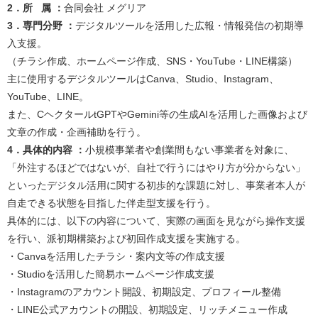
2．所 属 ：
合同会社 メグリア​
3．専門分野 ：
デジタルツールを活用した広報・情報発信の初期導
入支援。
（チラシ作成、ホームページ作成、SNS・YouTube・LINE構築）
主に使用するデジタルツールはCanva、Studio、Instagram、
YouTube、LINE。
また、CヘクタールtGPTやGemini等の生成AIを活用した画像および
文章の作成・企画補助を行う。​
4．具体的内容 ：
小規模事業者や創業間もない事業者を対象に、
「外注するほどではないが、自社で行うにはやり方が分からない」
といったデジタル活用に関する初歩的な課題に対し、事業者本人が
自走できる状態を目指した伴走型支援を行う。
具体的には、以下の内容について、実際の画面を見ながら操作支援
を行い、派初期構築および初回作成支援を実施する。
・Canvaを活用したチラシ・案内文等の作成支援
・Studioを活用した簡易ホームページ作成支援
・Instagramのアカウント開設、初期設定、プロフィール整備
・LINE公式アカウントの開設、初期設定、リッチメニュー作成