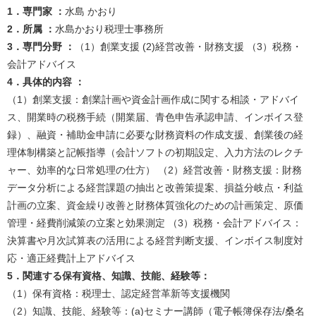
​​​​​​​​​​​​1．
​​​​​​専門家 ：
水島 かおり​​
2．所属 ：
水島かおり税理士事務所​
3．専門分野 ：
（1）創業支援 (2)経営改善・財務支援 （3）税務・
会計アドバイス​
4．具体的内容 ：
（1）創業支援：創業計画や資金計画作成に関する相談・アドバイ
ス、開業時の税務手続（開業届、青色申告承認申請、インボイス登
録）、融資・補助金申請に必要な財務資料の作成支援、創業後の経
理体制構築と記帳指導（会計ソフトの初期設定、入力方法のレクチ
ャー、効率的な日常処理の仕方） （2）経営改善・財務支援：財務
データ分析による経営課題の抽出と改善策提案、損益分岐点・利益
計画の立案、資金繰り改善と財務体質強化のための計画策定、原価
管理・経費削減策の立案と効果測定 （3）税務・会計アドバイス：
決算書や月次試算表の活用による経営判断支援、インボイス制度対
応・適正経費計上アドバイス​
5．関連する保有資格、知識、技能、経験等：
​（1）保有資格：税理士、認定経営革新等支援機関
（2）知識、技能、経験等：(a)セミナー講師（電子帳簿保存法/桑名