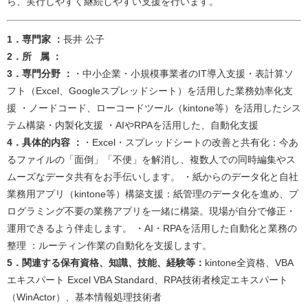
ら、実行しやすく継続しやすい支援を行います。
1．専門家 ：
長井 公子​
2．所 属 ：
3．専門分野 ：
・中小企業・小規模事業者のIT導入支援・表計算ソ
フト（Excel、Googleスプレッドシート）を活用した業務効率化支
援 ・ノードコード、ローコードツール（kintone等）を活用したシス
テム構築・内製化支援 ・AIやRPAを活用した、自動化支援​
4．具体的内容 ：
・Excel・スプレッドシートの改善と共有化：今あ
るファイルの「面倒」「不便」を解消し、複数人での同時編集やス
ムーズなデータ共有をお手伝いします。 ・紙からのデータ化と自社
業務用アプリ（kintone等）構築支援：紙管理のデータ化を進め、プ
ログラミング不要の業務アプリを一緒に構築。現場が自分で修正・
運用できるよう伴走します。 ・AI・RPAを活用した自動化と業務の
整理 ：ルーティン作業の自動化を支援します。​
5．関連する保有資格、知識、技能、経験等：
kintone全資格、VBA
エキスパート Excel VBA Standard、RPA技術者検定エキスパート
（WinActor）、基本情報処理技術者​