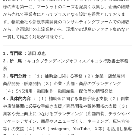
様の声を第一に、マーケットのニーズを泥臭く収集し、企画の段階
から売れて事業者にとってプラスとなる設計を得意としておりま
す。物流会社や新規事業開発のコンサルティングファームでの経験
から、企画設計の上流業務から、現場での泥臭いファクト集めなど
一貫して幅広く対応が可能です。​
​​​​​​​​​​​​​​​​​​​​​​​​​​​​​​​​​​​​​​​1．専門家 ：
清田 卓也​
2．所 属 ：
キヨタブランディングオフィス／キヨタ行政書士事務
所​
3．専門分野 ：
（１）補助金に関する事務（２）創業・店舗展開・
商品開発・販路開拓（３）企業・店舗・商品のブランディング
（４）SNS活用・動画制作・動画編集・配信等の情報発信​​
4．具体的内容 ：
（１）補助金に関する事務手続き支援（２）創業
や店舗展開に必要な手続き支援／商品開発や販路開拓の支援（３）
集客や売上向上につなげるブランディング（店舗内装、チラシやパ
ッケージデザイン、商品やメニューづくり、ネーミング、広告方法
等）の支援（４）SNS（Instagram、YouTube、Ｘ等）を活用し集客