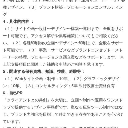
3．専門分野 ：
（１）Web/ECサイト制作・運用サポート、（２）各
種デザイン、（３）ブランド構築・プロモーションコンサルティン
グ​
4．具体的内容 ：
（１）サイト企画〜設計〜デザイン〜構築〜運用まで、全般をサポ
ート可能です。アクセス解析や集客施策についてもご相談くださ
い。（２）各種印刷物の企画〜デザイン〜印刷まで、全般をサポー
ト可能です。（３）事業・サービスなどブランドコンセプト・スト
ーリーの整理、プロモーション企画立案などをサポートします。 ※
上記支援項目に関連した補助金申請のご相談も承ります。​
5．関連する保有資格、知識、技能、経験等：
（１）Webサイト企画・制作：10年、（２）グラフィックデザイ
ン：10年、（３）コンサルティング：5年 ※行政書士資格保有​
6．自己PR
「クライアントとの共創」を大切に、企画〜制作〜運用をワンスト
ップで提供するデザイン事務所です。単なる広告ツール制作ではな
く、ブランド力強化を目指して伴走できる存在であることを心がけ
ています。