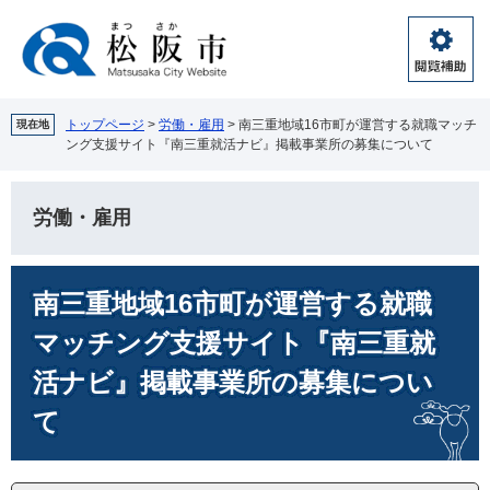
ペ
メ
ー
ニ
ジ
ュ
閲
の
ー
覧
先
を
補
頭
飛
トップページ
>
労働・雇用
>
南三重地域16市町が運営する就職マッチ
現在地
助
ング支援サイト『南三重就活ナビ』掲載事業所の募集について
で
ば
す。
し
て
労働・雇用
本
文
へ
本
南三重地域16市町が運営する就職
文
マッチング支援サイト『南三重就
活ナビ』掲載事業所の募集につい
て