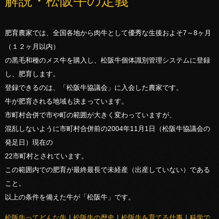
解説・松阪牛の定義
肥育農家では、全国各地から肉牛として優秀な生後およそ7～8ヶ月
（１２ヶ月以内）
の黒毛和種のメス牛を購入し、松阪牛個体識別管理システムに登録
し、肥育します。
登録できるのは、「松阪牛協議会」に入会した農家です。
牛が肥育される地域も決まっています。
市町村合併で市や町の範囲が大きく変わっていますが、
混乱しないように市町村合併前の2004年11月1日（松阪牛協議会の
発足日）現在の
22市町村とされています。
この範囲内での肥育が最終最長で未経産（出産していない）である
こと。
以上の条件を備えた牛が「松阪牛」です。
松阪牛ってどんな牛
｜
松阪牛の歴史
｜
松阪牛を育てる仕事
｜
科学で