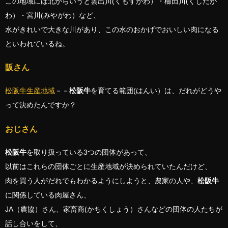
この地域には北からいうと雲出川(くもずがわ）・櫛田川(くしだが
わ）・宮川(みやがわ）など、
水がきれいで大きな川があり、この水のおかげでおいしい肉になる
といわれているね。
阪さん
松阪牛生産地域
－－
松阪牛
を育てる範囲(はんい）は、だれがどうや
って決めたんですか？
おじさん
松阪牛
を取り扱っている3つの団体があって、
以前はこれらの団体ごとに生産地域が決められていたんだけど、
肉を買う人がだれでもわかるようにしようと、農家の人や、
松阪牛
に関係している肉屋さん、
JA（農協）さん、家畜商(かちくしょう）さんなどの団体の人たちが
話し合いをして、