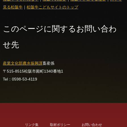
見る松阪牛
｜
松阪牛こどもサイトのトップ
このページに関するお問い合わ
せ先
産業文化部
農水振興課
畜産係
〒515-8515
松阪市殿町1340番地1
Tel：0598-53-4119
リンク集
取材ポリシー
お問い合わせ