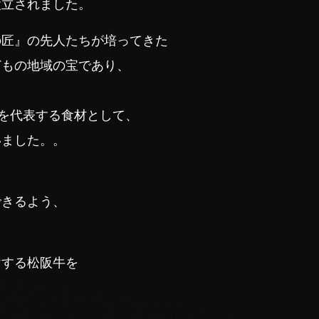
設立されました。
の匠』の先人たちが培ってきた
どもの地域の宝であり、
。
国を代表する食材として、
いました。。
できるよう、
けする松阪牛を