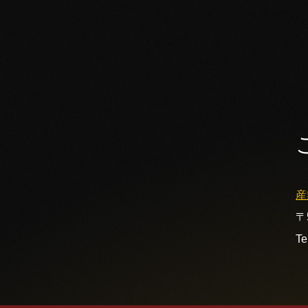
産
〒
Te