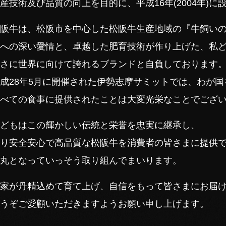
産技術及び品質の向上を目的に、平成16年(2004年)に
阪牛は、松阪市を中心した松阪牛生産地域の『牛飼い
への深い愛情と、卓越した肥育技術が作り上げた、私
さに世界に向けて誇れるブランドと自負しております
成28年5月に開催された伊勢志摩サミットでは、わが
べての食事に提供されたことは大変光栄なことでござ
どもはこの輝かしい伝統と栄誉を忠実に継承し、
り安全安心で高品質な松阪牛を消費者の皆さまに提供
丸となっていっそう取り組んでまいります。
家が丹精込めて育て上げ、自信をもって皆さまにお届
うぞご愛顧いただきますようお願い申し上げます。