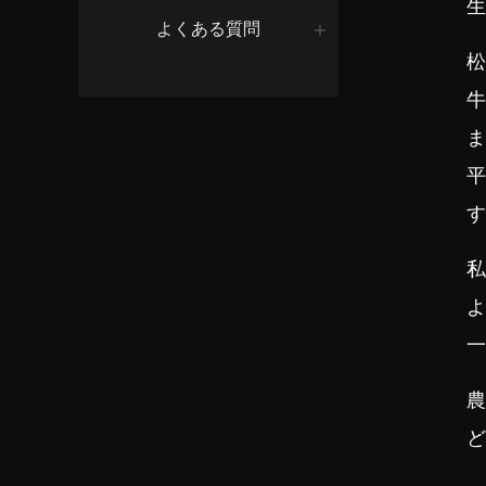
生
よくある質問
松
牛
ま
平
す
私
よ
一
農
ど