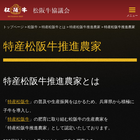
このページの本文へ移動
Foreign language
メニュー
トップページ
>
松阪牛
>
特産松阪牛とは
>
特産松阪牛推進農家
>
特産松阪牛推進農家
特産松阪牛推進農家
特産松阪牛推進農家とは
「
特産松阪牛
」の普及や生産振興をはかるため、兵庫県から積極に
子牛を導入し、
「
特産松阪牛
」の肥育に取り組む松阪牛の生産農家を
「特産松阪牛推進農家」として認定いたしております。