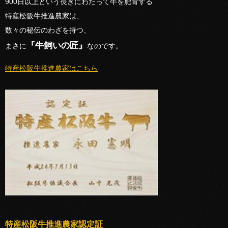
900日以上という長きにわたって牛を肥育する
特産松阪牛推進農家は、
数々の秘伝のわざを持つ、
『牛飼いの匠』
まさに
なのです。
特産松阪牛推進農家はこちら
特産松阪牛推進農家認定証