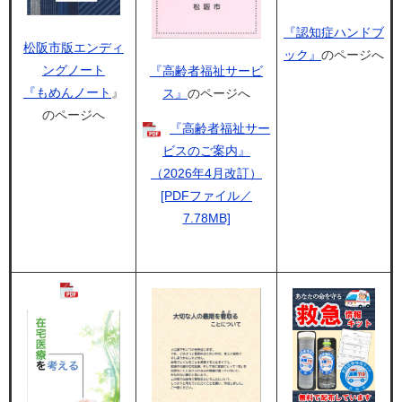
『認知症ハンドブ
松阪市版エンディ
ック』
のページへ
ングノート
『高齢者福祉サービ
『もめんノート
』
ス』
のページへ
のページへ
『高齢者福祉サー
ビスのご案内』
（2026年4月改訂）
[PDFファイル／
7.78MB]