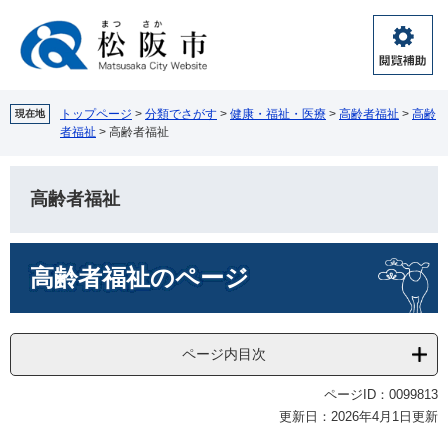
ペ
メ
ー
ニ
ジ
ュ
閲
の
ー
覧
先
を
補
頭
飛
トップページ
>
分類でさがす
>
健康・福祉・医療
>
高齢者福祉
>
高齢
現在地
助
者福祉
>
高齢者福祉
で
ば
す。
し
て
高齢者福祉
本
文
へ
本
高齢者福祉のページ
文
ページ内目次
ページID：0099813
更新日：2026年4月1日更新