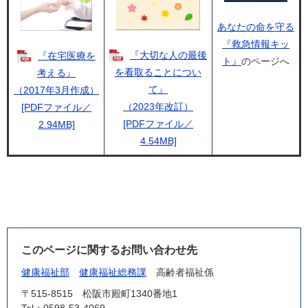
あなたの命を守る
『救急情報キッ
『大切な人の最後
『在宅医療を
ト』
のページへ
を看取ることについ
考える』
て』
（2017年3月作成）
（2023年改訂）
[PDFファイル／
[PDFファイル／
2.94MB]
4.54MB]
このページに関するお問い合わせ先
健康福祉部
健康福祉総務課
高齢者福祉係
〒515-8515
松阪市殿町1340番地1
Tel：0598-53-4069