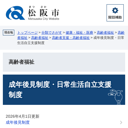
ペ
メ
ー
ニ
ジ
ュ
閲
の
ー
覧
先
を
補
頭
飛
トップページ
>
分類でさがす
>
健康・福祉・医療
>
高齢者福祉
>
高齢
現在地
助
者福祉
>
高齢者福祉
>
高齢者支援・高齢者福祉
>
成年後見制度・日常
で
ば
生活自立支援制度
す。
し
て
本
高齢者福祉
文
へ
本
成年後見制度・日常生活自立支援
文
制度
2026年4月1日更新
成年後見制度