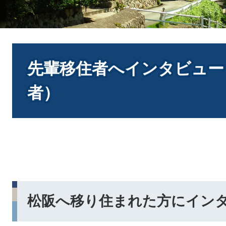
本
文
先輩移住者へインタビュー
者）
松阪へ移り住まれた方にイン