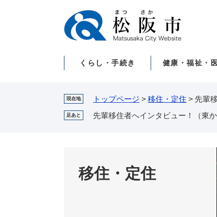
ペ
メ
ー
ニ
ジ
ュ
の
ー
先
を
くらし・手続き
健康・福祉・
頭
飛
で
ば
す。
し
て
トップページ
>
移住・定住
>
先輩
現在地
本
先輩移住者へインタビュー！（東か
足あと
文
へ
移住・定住