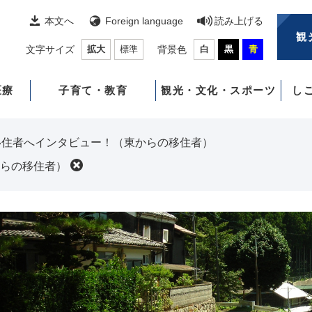
本文へ
Foreign language
読み上げる
観
文字サイズ
拡大
標準
背景色
白
黒
青
医療
子育て・教育
観光・文化・スポーツ
し
移住者へインタビュー！（東からの移住者）
らの移住者）