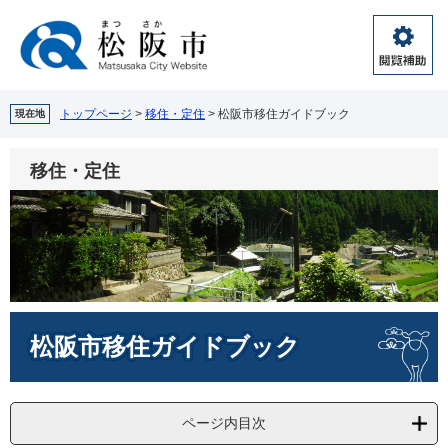
ペ
メ
ー
ニ
ジ
ュ
閲
の
ー
覧
先
を
補
頭
飛
トップページ
>
移住・定住
>
松阪市移住ガイドブック
現在地
助
で
ば
す。
し
移住・定住
て
本
文
へ
本
松阪市移住ガイドブック
文
ページ内目次