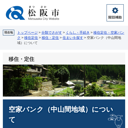
ペ
メ
ー
ニ
ジ
ュ
閲
の
ー
覧
先
を
補
頭
飛
トップページ
>
分類でさがす
>
くらし・手続き
>
移住定住・空家バン
現在地
助
ク
>
移住定住
>
移住・定住
>
住まいを探す
>
空家バンク（中山間地
で
ば
域）について
す。
し
て
本
移住・定住
文
へ
本
空家バンク（中山間地域）につい
文
て