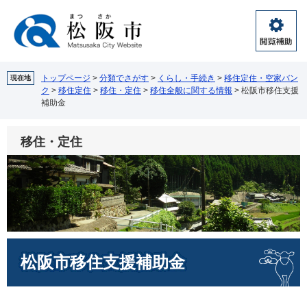
ペ
メ
ー
ニ
ジ
ュ
閲
の
ー
覧
先
を
補
頭
飛
トップページ
>
分類でさがす
>
くらし・手続き
>
移住定住・空家バン
現在地
助
ク
>
移住定住
>
移住・定住
>
移住全般に関する情報
>
松阪市移住支援
で
ば
補助金
す。
し
て
本
移住・定住
文
へ
本
松阪市移住支援補助金
文