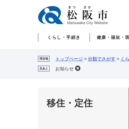
ペ
メ
ー
ニ
ジ
ュ
の
ー
先
を
くらし・手続き
健康・福祉・
頭
飛
で
ば
す。
し
て
トップページ
>
分類でさがす
>
く
現在地
本
お知らせ
足あと
文
へ
移住・定住