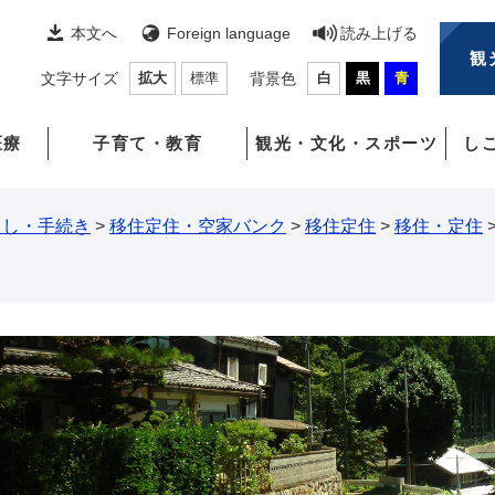
本文へ
Foreign language
読み上げる
観
文字サイズ
拡大
標準
背景色
白
黒
青
医療
子育て・教育
観光・文化・スポーツ
し
らし・手続き
>
移住定住・空家バンク
>
移住定住
>
移住・定住