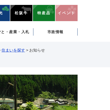
光
松阪牛
特産品
イベント
ごと・産業・入札
市政情報
>
住まいを探す
>
お知らせ