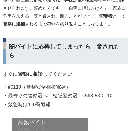
犯罪組織に個人情報が知られ、
特殊詐欺
や
強盗
等の犯罪に加担
させられます。
辞めたくても、「自宅に押しかける」「家族に
危害を加える」等と脅され、断ることができず、
犯罪者
として
警察に逮捕
されるまで犯罪を繰り返すことになります。
闇バイトに応募してしまったら 脅された
ら
すぐに
警察に相談
してください。
・♯9110（警察安全相談電話）
・最寄りの警察署へ 松阪警察署：0598-53-0110
・緊急時は110番通報