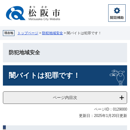
ペ
メ
ー
ニ
ジ
ュ
閲
の
ー
覧
先
を
補
頭
飛
トップページ
>
防犯地域安全
>
闇バイトは犯罪です！
現在地
助
で
ば
す。
し
て
防犯地域安全
本
文
本
へ
闇バイトは犯罪です！
文
ページ内目次
ページID：0129000
更新日：2025年1月20日更新