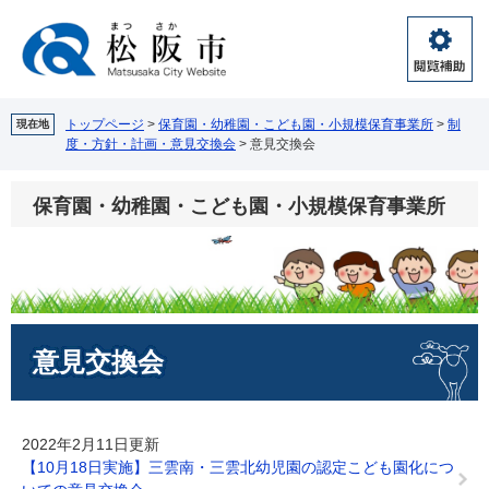
ペ
メ
ー
ニ
ジ
ュ
閲
の
ー
覧
先
を
補
頭
飛
トップページ
>
保育園・幼稚園・こども園・小規模保育事業所
>
制
現在地
助
度・方針・計画・意見交換会
>
意見交換会
で
ば
す。
し
て
保育園・幼稚園・こども園・小規模保育事業所
本
文
へ
本
意見交換会
文
2022年2月11日更新
【10月18日実施】三雲南・三雲北幼児園の認定こども園化につ