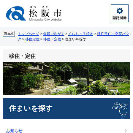
ペ
メ
ー
ニ
ジ
ュ
閲
の
ー
覧
先
を
補
頭
飛
トップページ
>
分類でさがす
>
くらし・手続き
>
移住定住・空家バン
現在地
助
ク
>
移住定住
>
移住・定住
>
住まいを探す
で
ば
す。
し
て
移住・定住
本
文
へ
本
住まいを探す
文
お知らせ