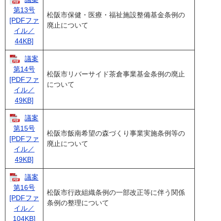
第13号
松阪市保健・医療・福祉施設整備基金条例の
[PDFファ
廃止について
イル／
44KB]
議案
第14号
松阪市リバーサイド茶倉事業基金条例の廃止
[PDFファ
について
イル／
49KB]
議案
第15号
松阪市飯南希望の森づくり事業実施条例等の
[PDFファ
廃止について
イル／
49KB]
議案
第16号
松阪市行政組織条例の一部改正等に伴う関係
[PDFファ
条例の整理について
イル／
104KB]