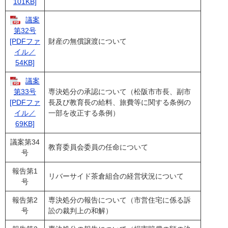
101KB]
議案
第32号
財産の無償譲渡について
[PDFファ
イル／
54KB]
議案
専決処分の承認について（松阪市市長、副市
第33号
長及び教育長の給料、旅費等に関する条例の
[PDFファ
一部を改正する条例）
イル／
69KB]
議案第34
教育委員会委員の任命について
号
報告第1
リバーサイド茶倉組合の経営状況について
号
報告第2
専決処分の報告について（市営住宅に係る訴
号
訟の裁判上の和解）