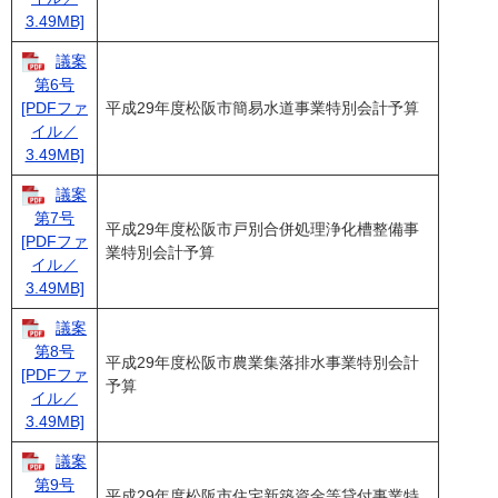
3.49MB]
議案
第6号
平成29年度松阪市簡易水道事業特別会計予算
[PDFファ
イル／
3.49MB]
議案
第7号
平成29年度松阪市戸別合併処理浄化槽整備事
[PDFファ
業特別会計予算
イル／
3.49MB]
議案
第8号
平成29年度松阪市農業集落排水事業特別会計
[PDFファ
予算
イル／
3.49MB]
議案
第9号
平成29年度松阪市住宅新築資金等貸付事業特