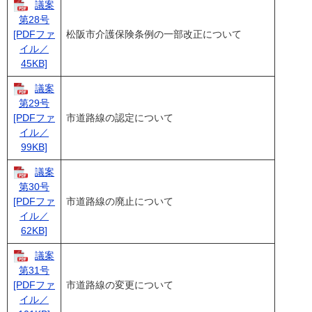
議案
第28号
松阪市介護保険条例の一部改正について
[PDFファ
イル／
45KB]
議案
第29号
市道路線の認定について
[PDFファ
イル／
99KB]
議案
第30号
市道路線の廃止について
[PDFファ
イル／
62KB]
議案
第31号
市道路線の変更について
[PDFファ
イル／