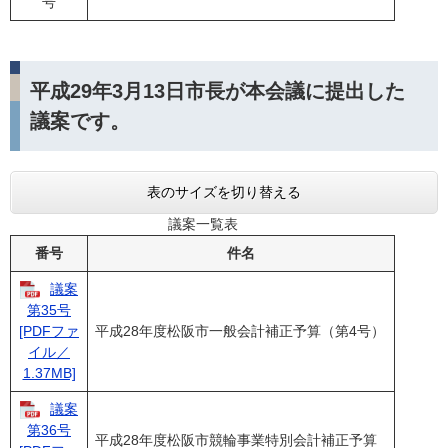
号
平成29年3月13日市長が本会議に提出した
議案です。
表のサイズを切り替える
議案一覧表
番号
件名
議案
第35号
平成28年度松阪市一般会計補正予算（第4号）
[PDFファ
イル／
1.37MB]
議案
第36号
平成28年度松阪市競輪事業特別会計補正予算