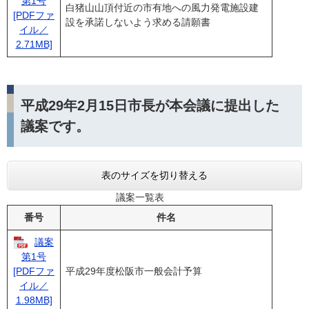
第1号
白猪山山頂付近の市有地への風力発電施設建
[PDFファ
設を承諾しないよう求める請願書
イル／
2.71MB]
平成29年2月15日市長が本会議に提出した
議案です。
表のサイズを切り替える
議案一覧表
番号
件名
議案
第1号
平成29年度松阪市一般会計予算
[PDFファ
イル／
1.98MB]