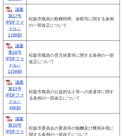
議案
第17号
松阪市職員の勤務時間、休暇等に関する条例
[PDFファ
の一部改正について
イル／
118KB]
議案
第18号
松阪市職員の育児休業等に関する条例の一部
[PDFファ
改正について
イル／
110KB]
議案
第19号
松阪市職員の公益的法人等への派遣等に関す
[PDFファ
る条例の一部改正について
イル／
49KB]
議案
第20号
松阪市委員会の委員等の報酬及び費用弁償に
[PDFファ
関する条例の一部改正について