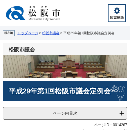
ペ
メ
ー
ニ
ジ
ュ
閲
の
ー
覧
先
を
補
頭
飛
トップページ
>
松阪市議会
>
平成29年第1回松阪市議会定例会
現在地
助
で
ば
す。
し
松阪市議会
て
本
文
へ
本
平成29年第1回松阪市議会定例会
文
ページ内目次
ページID：0014267