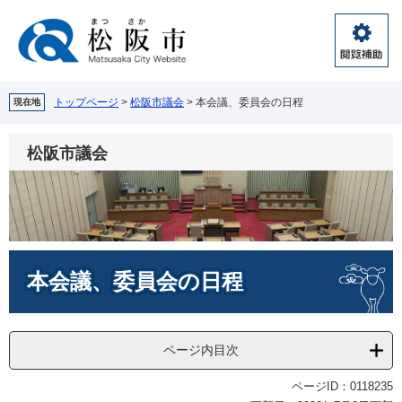
ペ
メ
ー
ニ
ジ
ュ
閲
の
ー
覧
先
を
補
頭
飛
トップページ
>
松阪市議会
>
本会議、委員会の日程
現在地
助
で
ば
す。
し
松阪市議会
て
本
文
へ
本
本会議、委員会の日程
文
ページ内目次
ページID：0118235