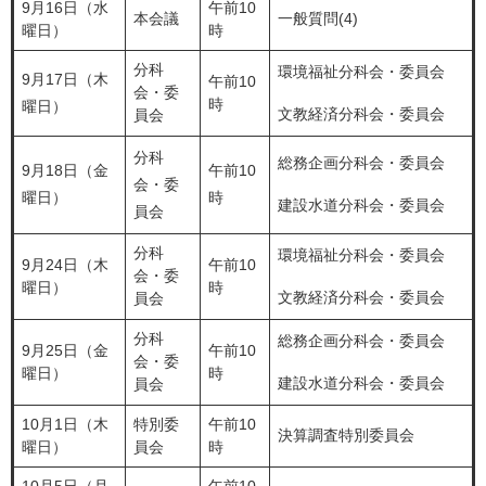
9月16日（水
午前10
本会議
一般質問(4)
曜日）
時
分科
​環境福祉分科会・委員会
9月17日（木
午前10
会・委
時
曜日）
文教経済分科会・委員会
員会
分科
総務企画分科会・委員会
9月18日（金
午前10
会・委
曜日）
時
建設水道分科会・委員会
員会
分科
環境福祉分科会・委員会
9月24日（木
午前10
会・委
曜日）
時
文教経済分科会・委員会
員会
分科
総務企画分科会・委員会
9月25日（金
午前10
会・委
曜日）
時
建設水道分科会・委員会
員会
10月1日（木
特別委
午前10
決算調査特別委員会
曜日）
員会
時
10月5日（月
午前10