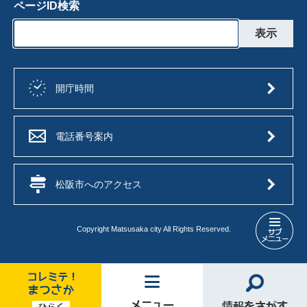
ページID検索
開庁時間
電話番号案内
松阪市へのアクセス
Copyright Matsusaka city All Rights Reserved.
防
災
メ
ニ
ュ
コ
メ
情