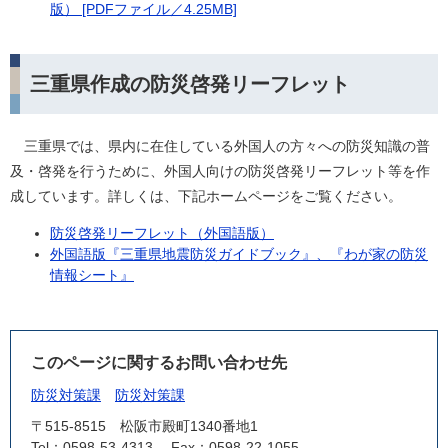
版） [PDFファイル／4.25MB]
三重県作成の防災啓発リーフレット
三重県では、県内に在住している外国人の方々への防災知識の普
及・啓発を行うために、外国人向けの防災啓発リーフレット等を作
成しています。詳しくは、下記ホームページをご覧ください。
防災啓発リーフレット（外国語版）
外国語版『三重県地震防災ガイドブック』、『わが家の防災
情報シート』
このページに関するお問い合わせ先
防災対策課
防災対策課
〒515-8515
松阪市殿町1340番地1
Tel：0598-53-4313
Fax：0598-22-1055