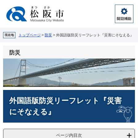
ペ
メ
ー
ニ
ジ
ュ
閲
の
ー
覧
先
を
補
頭
飛
トップページ
>
防災
>
外国語版防災リーフレット『災害にそなえる』
現在地
助
で
ば
す。
し
防災
て
本
文
へ
本
外国語版防災リーフレット『災害
文
にそなえる』
ページ内目次