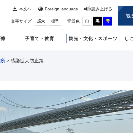
本文へ
Foreign language
読み上げる
観
文字サイズ
拡大
標準
背景色
白
黒
青
医療
子育て・教育
観光・文化・スポーツ
し
難所
>
感染拡大防止策