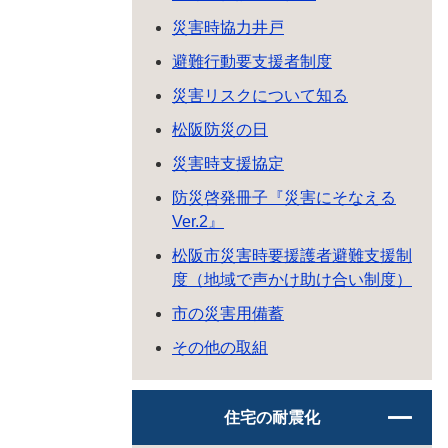
災害時協力井戸
避難行動要支援者制度
災害リスクについて知る
松阪防災の日
災害時支援協定
防災啓発冊子『災害にそなえる
Ver.2』
松阪市災害時要援護者避難支援制
度（地域で声かけ助け合い制度）
市の災害用備蓄
その他の取組
住宅の耐震化