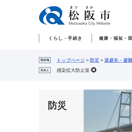
ペ
メ
ー
ニ
ジ
ュ
の
ー
先
を
くらし・手続き
健康・福祉・
頭
飛
で
ば
す。
し
て
トップページ
>
防災
>
退避先・避
現在地
本
感染拡大防止策
足あと
文
へ
防災