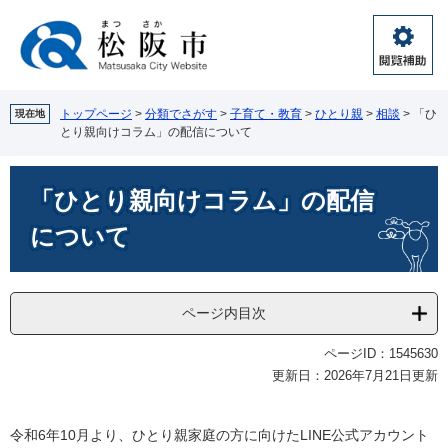
ペ
メ
ー
ニ
ジ
ュ
閲
の
ー
覧
先
を
補
頭
飛
トップページ
>
分類でさがす
>
子育て・教育
>
ひとり親
>
相談
>
「ひ
現在地
助
とり親向けコラム」の配信について
で
ば
す。
し
本
て
「ひとり親向けコラム」の配信
文
本
文
について
へ
ページ内目次
ページID：1545630
更新日：2026年7月21日更新
令和6年10月より、ひとり親家庭の方に向けたLINE公式アカウント