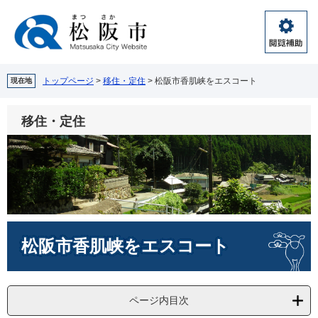
ペ
メ
ー
ニ
ジ
ュ
閲
の
ー
覧
先
を
補
頭
飛
トップページ
>
移住・定住
>
松阪市香肌峡をエスコート
現在地
助
で
ば
す。
し
移住・定住
て
本
文
へ
本
松阪市香肌峡をエスコート
文
ページ内目次